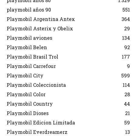
playmobil años 80
1.329
playmobil años 90
551
Playmobil Argentina Antex
364
Playmobil Asterix y Obelix
29
Playmobil aviones
134
Playmobil Belen
92
Playmobil Brasil Trol
177
Playmobil Carrefour
9
Playmobil City
599
Playmobil Coleccionista
114
Playmobil Color
28
Playmobil Country
44
Playmobil Dioses
21
Playmobil Edicion Limitada
59
Playmobil Everdreamerz
13