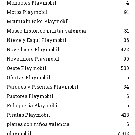
Mongoles Playmobil
4
Motos Playmobil
91
Mountain Bike Playmobil
1
Museo historico militar valencia
31
Nieve y Esquí Playmobil
36
Novedades Playmobil
422
Novelmore Playmobil
90
Oeste Playmobil
530
Ofertas Playmobil
6
Parques y Piscinas Playmobil
54
Pastores Playmobil
6
Peluquería Playmobil
6
Piratas Playmobil
418
planes con niños valencia
6
playmobil
7.312