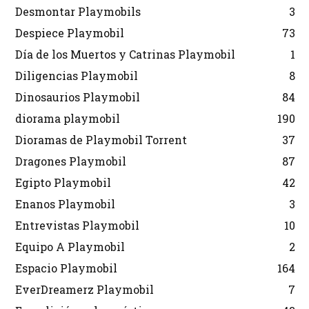
Desmontar Playmobils
3
Despiece Playmobil
73
Día de los Muertos y Catrinas Playmobil
1
Diligencias Playmobil
8
Dinosaurios Playmobil
84
diorama playmobil
190
Dioramas de Playmobil Torrent
37
Dragones Playmobil
87
Egipto Playmobil
42
Enanos Playmobil
3
Entrevistas Playmobil
10
Equipo A Playmobil
2
Espacio Playmobil
164
EverDreamerz Playmobil
7