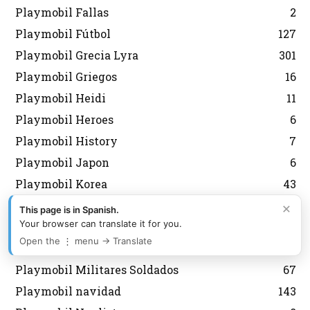
Playmobil Fallas
2
Playmobil Fútbol
127
Playmobil Grecia Lyra
301
Playmobil Griegos
16
Playmobil Heidi
11
Playmobil Heroes
6
Playmobil History
7
Playmobil Japon
6
Playmobil Korea
43
Playmobil Magic
8
×
This page is in Spanish.
Your browser can translate it for you.
Playmobil medieval
12
Open the ⋮ menu → Translate
Playmobil Mexico Aurimat
80
Playmobil Militares Soldados
67
Playmobil navidad
143