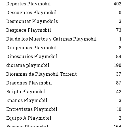
Deportes Playmobil
402
Descuentos Playmobil
10
Desmontar Playmobils
3
Despiece Playmobil
73
Día de los Muertos y Catrinas Playmobil
1
Diligencias Playmobil
8
Dinosaurios Playmobil
84
diorama playmobil
190
Dioramas de Playmobil Torrent
37
Dragones Playmobil
87
Egipto Playmobil
42
Enanos Playmobil
3
Entrevistas Playmobil
10
Equipo A Playmobil
2
Espacio Playmobil
164