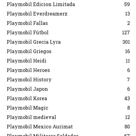
Playmobil Edicion Limitada
59
Playmobil Everdreamerz
13
Playmobil Fallas
2
Playmobil Fútbol
127
Playmobil Grecia Lyra
301
Playmobil Griegos
16
Playmobil Heidi
11
Playmobil Heroes
6
Playmobil History
7
Playmobil Japon
6
Playmobil Korea
43
Playmobil Magic
8
Playmobil medieval
12
Playmobil Mexico Aurimat
80
Playmobil Militares Soldados
67