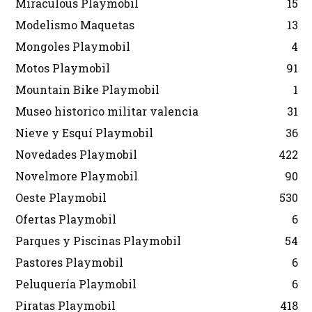
Miraculous Playmobil
15
Modelismo Maquetas
13
Mongoles Playmobil
4
Motos Playmobil
91
Mountain Bike Playmobil
1
Museo historico militar valencia
31
Nieve y Esquí Playmobil
36
Novedades Playmobil
422
Novelmore Playmobil
90
Oeste Playmobil
530
Ofertas Playmobil
6
Parques y Piscinas Playmobil
54
Pastores Playmobil
6
Peluquería Playmobil
6
Piratas Playmobil
418