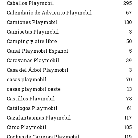
Caballos Playmobil
295
Calendario de Adviento Playmobil
67
Camiones Playmobil
130
Camisetas Playmobil
3
Camping y aire libre
50
Canal Playmobil Español
5
Caravanas Playmobil
39
Casa del Árbol Playmobil
3
casas playmobil
70
casas playmobil oeste
13
Castillos Playmobil
78
Catálogos Playmobil
61
Cazafantasmas Playmobil
117
Circo Playmobil
105
Coches de Carreras Playmobil
119