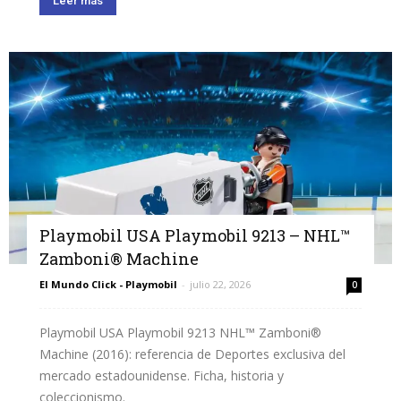
Leer más
Playmobil USA Playmobil 9213 – NHL™
Zamboni® Machine
El Mundo Click - Playmobil
-
julio 22, 2026
0
Playmobil USA Playmobil 9213 NHL™ Zamboni®
Machine (2016): referencia de Deportes exclusiva del
mercado estadounidense. Ficha, historia y
coleccionismo.