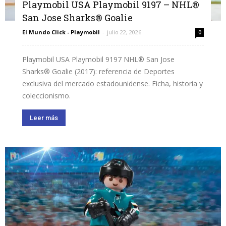
Playmobil USA Playmobil 9197 – NHL®
San Jose Sharks® Goalie
El Mundo Click - Playmobil
-
julio 22, 2026
0
Playmobil USA Playmobil 9197 NHL® San Jose
Sharks® Goalie (2017): referencia de Deportes
exclusiva del mercado estadounidense. Ficha, historia y
coleccionismo.
Leer más