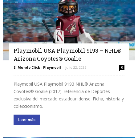
Playmobil USA Playmobil 9193 – NHL®
Arizona Coyotes® Goalie
El Mundo Click - Playmobil
-
julio 22, 2026
0
Playmobil USA Playmobil 9193 NHL® Arizona
Coyotes® Goalie (2017): referencia de Deportes
exclusiva del mercado estadounidense. Ficha, historia y
coleccionismo.
Leer más