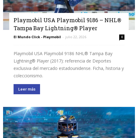
Playmobil USA Playmobil 9186 – NHL®
Tampa Bay Lightning® Player
El Mundo Click - Playmobil
-
julio 22, 2026
0
Playmobil USA Playmobil 9186 NHL® Tampa Bay
Lightning® Player (2017): referencia de Deportes
exclusiva del mercado estadounidense. Ficha, historia y
coleccionismo.
Leer más