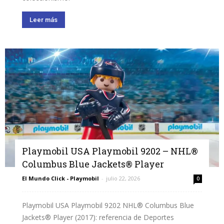
Leer más
Playmobil USA Playmobil 9202 – NHL®
Columbus Blue Jackets® Player
El Mundo Click - Playmobil
-
julio 22, 2026
0
Playmobil USA Playmobil 9202 NHL® Columbus Blue
Jackets® Player (2017): referencia de Deportes