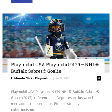
Playmobil USA Playmobil 9179 – NHL®
Buffalo Sabres® Goalie
El Mundo Click - Playmobil
-
julio 22, 2026
0
Playmobil USA Playmobil 9179 NHL® Buffalo Sabres®
Goalie (2017): referencia de Deportes exclusiva del
mercado estadounidense. Ficha, historia y
coleccionismo.