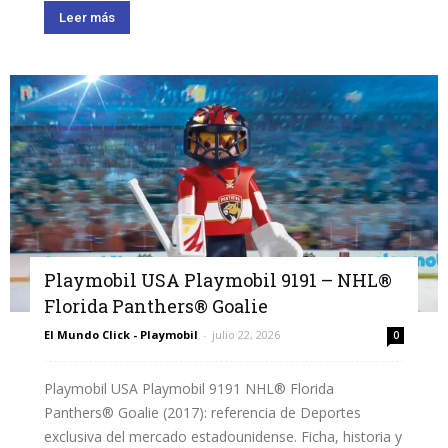
Leer más
Playmobil USA Playmobil 9191 – NHL®
Florida Panthers® Goalie
El Mundo Click - Playmobil
-
julio 22, 2026
0
Playmobil USA Playmobil 9191 NHL® Florida
Panthers® Goalie (2017): referencia de Deportes
exclusiva del mercado estadounidense. Ficha, historia y