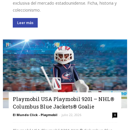
exclusiva del mercado estadounidense. Ficha, historia y
coleccionismo.
Leer más
Playmobil USA Playmobil 9201 – NHL®
Columbus Blue Jackets® Goalie
El Mundo Click - Playmobil
-
julio 22, 2026
0