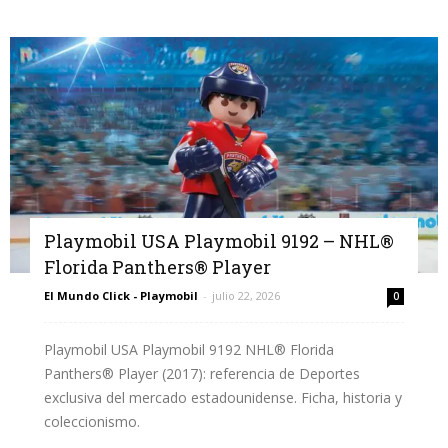
Playmobil USA Playmobil 9192 – NHL®
Florida Panthers® Player
El Mundo Click - Playmobil
-
julio 22, 2026
0
Playmobil USA Playmobil 9192 NHL® Florida
Panthers® Player (2017): referencia de Deportes
exclusiva del mercado estadounidense. Ficha, historia y
coleccionismo.