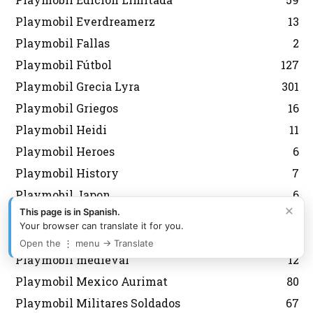
Playmobil Everdreamerz
13
Playmobil Fallas
2
Playmobil Fútbol
127
Playmobil Grecia Lyra
301
Playmobil Griegos
16
Playmobil Heidi
11
Playmobil Heroes
6
Playmobil History
7
Playmobil Japon
6
×
This page is in Spanish.
Playmobil Korea
43
Your browser can translate it for you.
Playmobil Magic
8
Open the ⋮ menu → Translate
Playmobil medieval
12
Playmobil Mexico Aurimat
80
Playmobil Militares Soldados
67