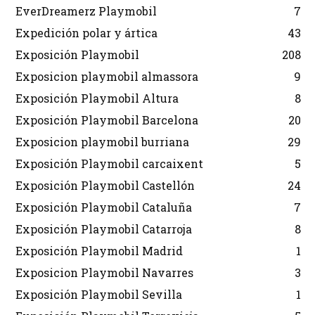
EverDreamerz Playmobil
7
Expedición polar y ártica
43
Exposición Playmobil
208
Exposicion playmobil almassora
9
Exposición Playmobil Altura
8
Exposición Playmobil Barcelona
20
Exposicion playmobil burriana
29
Exposición Playmobil carcaixent
5
Exposición Playmobil Castellón
24
Exposición Playmobil Cataluña
7
Exposición Playmobil Catarroja
8
Exposición Playmobil Madrid
1
Exposicion Playmobil Navarres
3
Exposición Playmobil Sevilla
1