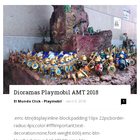
Dioramas Playmobil AMT 2018
El Mundo Click - Playmobil
-
abril 9, 2018
1
.emc-btn{display:inline-block;padding:10px 22px;border-
radius:4px;color:#fff!important;text-
decoration:none;font-weight:600}.emc-btn-