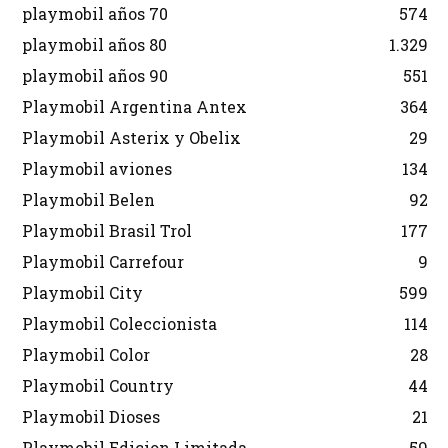
playmobil años 70
574
playmobil años 80
1.329
playmobil años 90
551
Playmobil Argentina Antex
364
Playmobil Asterix y Obelix
29
Playmobil aviones
134
Playmobil Belen
92
Playmobil Brasil Trol
177
Playmobil Carrefour
9
Playmobil City
599
Playmobil Coleccionista
114
Playmobil Color
28
Playmobil Country
44
Playmobil Dioses
21
Playmobil Edicion Limitada
59