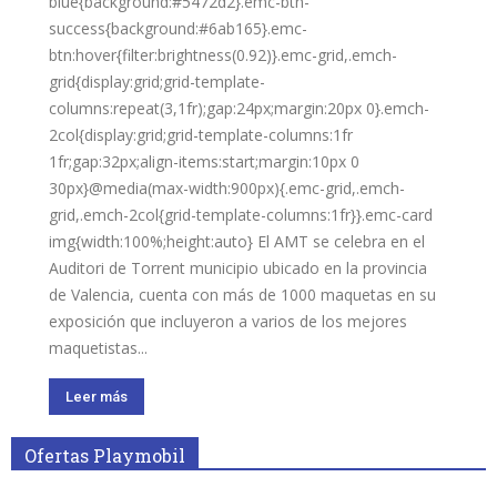
blue{background:#5472d2}.emc-btn-
success{background:#6ab165}.emc-
btn:hover{filter:brightness(0.92)}.emc-grid,.emch-
grid{display:grid;grid-template-
columns:repeat(3,1fr);gap:24px;margin:20px 0}.emch-
2col{display:grid;grid-template-columns:1fr
1fr;gap:32px;align-items:start;margin:10px 0
30px}@media(max-width:900px){.emc-grid,.emch-
grid,.emch-2col{grid-template-columns:1fr}}.emc-card
img{width:100%;height:auto} El AMT se celebra en el
Auditori de Torrent municipio ubicado en la provincia
de Valencia, cuenta con más de 1000 maquetas en su
exposición que incluyeron a varios de los mejores
maquetistas...
Leer más
Ofertas Playmobil