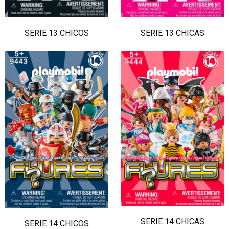
SERIE 13 CHICOS
SERIE 13 CHICAS
SERIE 14 CHICAS
SERIE 14 CHICOS