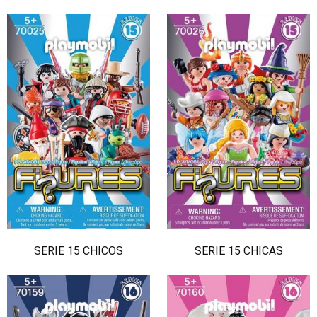
SERIE 15 CHICOS
SERIE 15 CHICAS