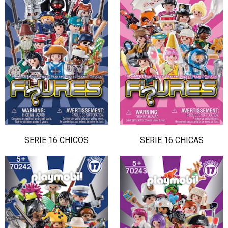
SERIE 16 CHICOS
SERIE 16 CHICAS