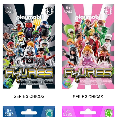
SERIE 3 CHICOS
SERIE 3 CHICAS