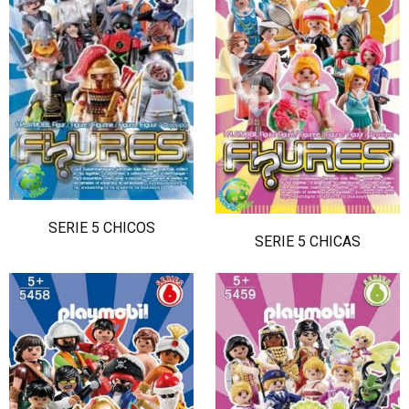
SERIE 5 CHICOS
SERIE 5 CHICAS