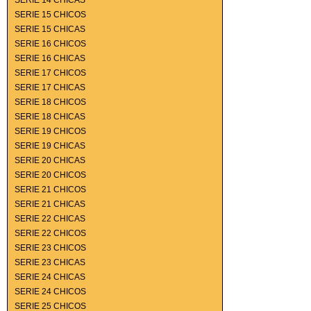
SERIE 14 CHICAS
SERIE 15 CHICOS
SERIE 15 CHICAS
SERIE 16 CHICOS
SERIE 16 CHICAS
SERIE 17 CHICOS
SERIE 17 CHICAS
SERIE 18 CHICOS
SERIE 18 CHICAS
SERIE 19 CHICOS
SERIE 19 CHICAS
SERIE 20 CHICAS
SERIE 20 CHICOS
SERIE 21 CHICOS
SERIE 21 CHICAS
SERIE 22 CHICAS
SERIE 22 CHICOS
SERIE 23 CHICOS
SERIE 23 CHICAS
SERIE 24 CHICAS
SERIE 24 CHICOS
SERIE 25 CHICOS