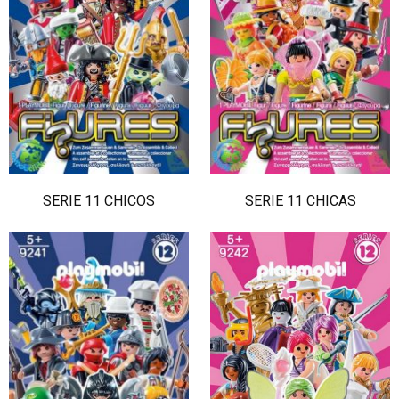
SERIE 11 CHICOS
SERIE 11 CHICAS