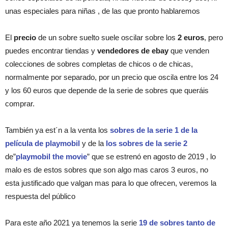
unas especiales para niñas , de las que pronto hablaremos
El
precio
de un sobre suelto suele oscilar sobre los
2 euros
, pero
puedes encontrar tiendas y
vendedores de ebay
que venden
colecciones de sobres completas de chicos o de chicas,
normalmente por separado, por un precio que oscila entre los 24
y los 60 euros que depende de la serie de sobres que queráis
comprar.
También ya est´n a la venta los
sobres de la serie 1 de la
película de playmobil
y de la
los sobres de la serie 2
de”
playmobil the movie
” que se estrenó en agosto de 2019 , lo
malo es de estos sobres que son algo mas caros 3 euros, no
esta justificado que valgan mas para lo que ofrecen, veremos la
respuesta del público
Para este año 2021 ya tenemos la serie
19 de sobres tanto de