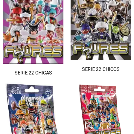
SERIE 22 CHICOS
SERIE 22 CHICAS