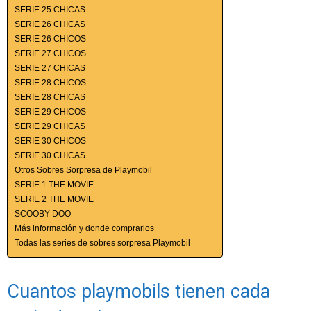
SERIE 25 CHICAS
SERIE 26 CHICAS
SERIE 26 CHICOS
SERIE 27 CHICOS
SERIE 27 CHICAS
SERIE 28 CHICOS
SERIE 28 CHICAS
SERIE 29 CHICOS
SERIE 29 CHICAS
SERIE 30 CHICOS
SERIE 30 CHICAS
Otros Sobres Sorpresa de Playmobil
SERIE 1 THE MOVIE
SERIE 2 THE MOVIE
SCOOBY DOO
Más información y donde comprarlos
Todas las series de sobres sorpresa Playmobil
Cuantos playmobils tienen cada