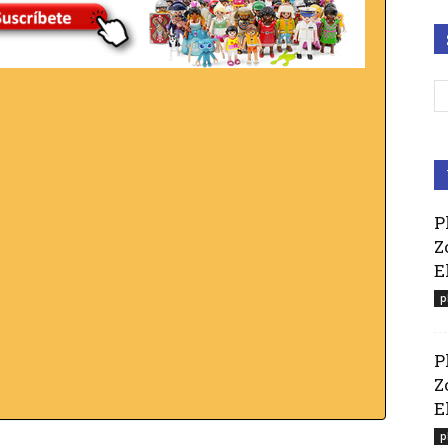
P
Z
E
p
P
Z
El
p