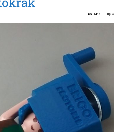
kokrak
1411
4