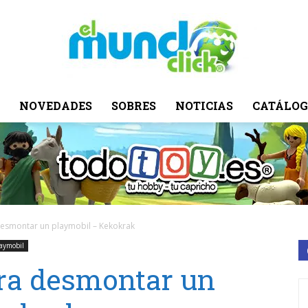
NOVEDADES
SOBRES
NOTICIAS
CATÁLOG
El
Mundo
esmontar un playmobil – Kekokrak
aymobil
ra desmontar un
Click