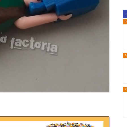
P
P
P