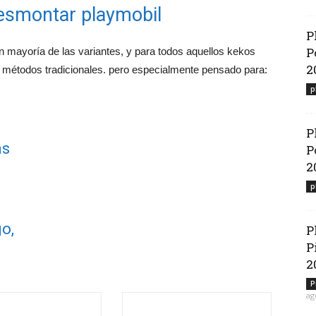
esmontar playmobil
P
P
n mayoría de las variantes, y para todos aquellos kekos
2
 métodos tradicionales. pero especialmente pensado para:
p
P
as
P
2
p
o,
P
P
2
P
ag