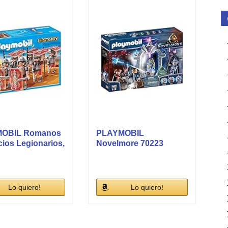
OBIL Romanos
PLAYMOBIL
cios Legionarios,
Novelmore 70223
...
Templo del Tiempo
con...
Lo quiero!
Lo quiero!