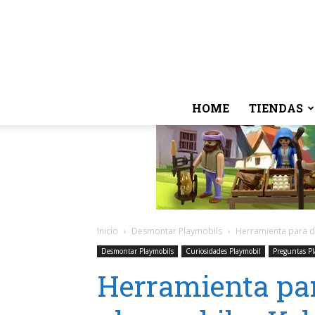
HOME
TIENDAS
Inicio
Desmontar Playmobils
Herramienta para d
Desmontar Playmobils
Curiosidades Playmobil
Preguntas Pl
Herramienta pa