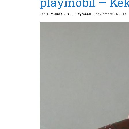
playmobil – Ke
Por
El Mundo Click - Playmobil
-
noviembre 21, 2019