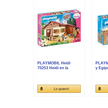
PLAYMOBIL Heidi
PLAYM
70253 Heidi en la
y Egip
Cabaña de los...
Playset
Lo quiero!