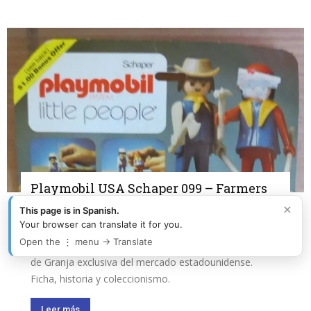
Playmobil USA Schaper 099 – Farmers
×
El Mundo Click - Playmobil
-
julio 22, 2026
0
This page is in Spanish.
Your browser can translate it for you.
Open the ⋮ menu → Translate
Playmobil USA Schaper 099 Farmers (1979): referencia
de Granja exclusiva del mercado estadounidense.
Ficha, historia y coleccionismo.
Leer más