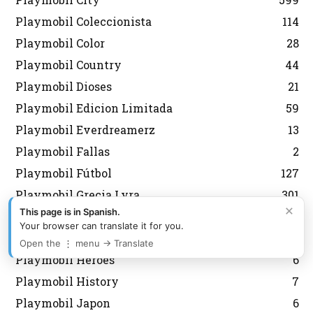
Playmobil Coleccionista
114
Playmobil Color
28
Playmobil Country
44
Playmobil Dioses
21
Playmobil Edicion Limitada
59
Playmobil Everdreamerz
13
Playmobil Fallas
2
Playmobil Fútbol
127
Playmobil Grecia Lyra
301
×
This page is in Spanish.
Playmobil Griegos
16
Your browser can translate it for you.
Playmobil Heidi
11
Open the ⋮ menu → Translate
Playmobil Heroes
6
Playmobil History
7
Playmobil Japon
6