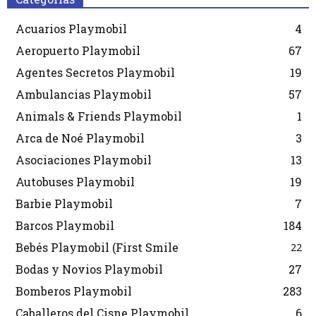
Acuarios Playmobil
4
Aeropuerto Playmobil
67
Agentes Secretos Playmobil
19
Ambulancias Playmobil
57
Animals & Friends Playmobil
1
Arca de Noé Playmobil
3
Asociaciones Playmobil
13
Autobuses Playmobil
19
Barbie Playmobil
7
Barcos Playmobil
184
Bebés Playmobil (First Smile
22
Bodas y Novios Playmobil
27
Bomberos Playmobil
283
Caballeros del Cisne Playmobil
6