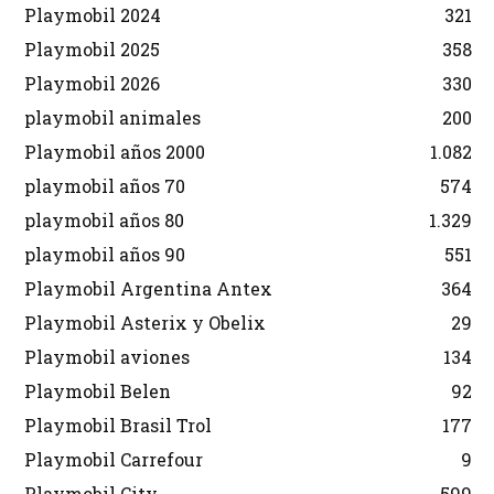
Playmobil 2024
321
Playmobil 2025
358
Playmobil 2026
330
playmobil animales
200
Playmobil años 2000
1.082
playmobil años 70
574
playmobil años 80
1.329
playmobil años 90
551
Playmobil Argentina Antex
364
Playmobil Asterix y Obelix
29
Playmobil aviones
134
Playmobil Belen
92
Playmobil Brasil Trol
177
Playmobil Carrefour
9
Playmobil City
599