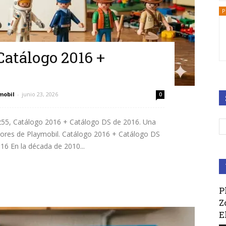
P
Catálogo 2016 +
mobil
-
junio 23, 2026
0
85255, Catálogo 2016 + Catálogo DS de 2016. Una
dores de Playmobil. Catálogo 2016 + Catálogo DS
016 En la década de 2010...
P
Z
E