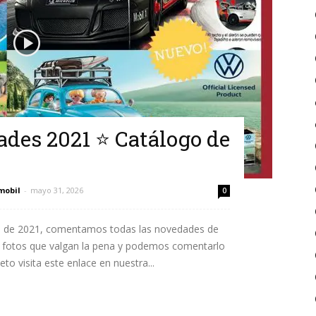
des 2021 ⭐ Catálogo de
mobil
-
mayo 31, 2026
0
il de 2021, comentamos todas las novedades de
s fotos que valgan la pena y podemos comentarlo
to visita este enlace en nuestra...