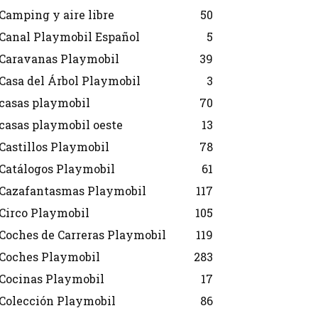
Camping y aire libre
50
Canal Playmobil Español
5
Caravanas Playmobil
39
Casa del Árbol Playmobil
3
casas playmobil
70
casas playmobil oeste
13
Castillos Playmobil
78
Catálogos Playmobil
61
Cazafantasmas Playmobil
117
Circo Playmobil
105
Coches de Carreras Playmobil
119
Coches Playmobil
283
Cocinas Playmobil
17
Colección Playmobil
86