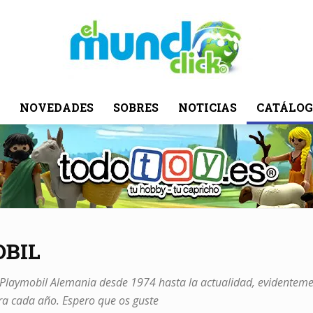
NOVEDADES
SOBRES
NOTICIAS
CATÁLOG
El
Mundo
BIL
 Playmobil Alemania desde 1974 hasta la actualidad, evidenteme
ra cada año. Espero que os guste
Click