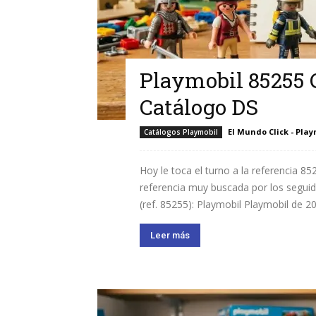
Playmobil 85255 
Catálogo DS
El Mundo Click - Play
Catálogos Playmobil
Hoy le toca el turno a la referencia 
referencia muy buscada por los segui
(ref. 85255): Playmobil Playmobil de 2
Leer más