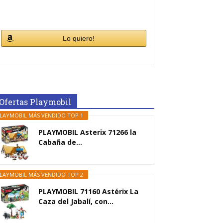
Lo quiero!
Ofertas Playmobil
LAYMOBIL MÁS VENDIDO TOP 1
PLAYMOBIL Asterix 71266 la
Cabaña de...
LAYMOBIL MÁS VENDIDO TOP 2
PLAYMOBIL 71160 Astérix La
Caza del Jabalí, con...