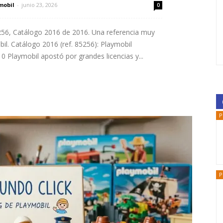
mobil
-
junio 23, 2026
0
85256, Catálogo 2016 de 2016. Una referencia muy
il. Catálogo 2016 (ref. 85256): Playmobil
 Playmobil apostó por grandes licencias y...
P
P