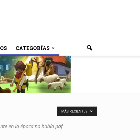
OS
CATEGORÍAS
MÁS RECIENTES
nte en la época no había pdf