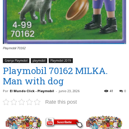
Playmobil 70162
Granja Playmobil
playmobil
Playmobil 2019
Playmobil 70162 MILKA.
Man with dog
Por
El Mundo Click - Playmobil
-
junio 23, 2026
41
0
Rate this post