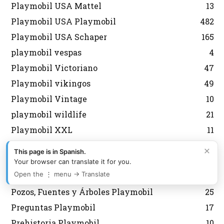
Playmobil USA Mattel
13
Playmobil USA Playmobil
482
Playmobil USA Schaper
165
playmobil vespas
4
Playmobil Victoriano
47
Playmobil vikingos
49
Playmobil Vintage
10
playmobil wildlife
21
Playmobil XXL
11
Policias Playmobil
389
×
This page is in Spanish.
PopStars y Música Playmobil
14
Your browser can translate it for you.
Open the ⋮ menu → Translate
Porsche Playmobil
14
Pozos, Fuentes y Árboles Playmobil
25
Preguntas Playmobil
17
Prehistoria Playmobil
10