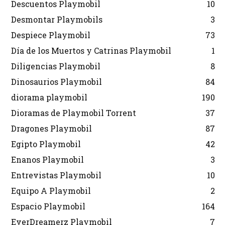
Descuentos Playmobil
10
Desmontar Playmobils
3
Despiece Playmobil
73
Día de los Muertos y Catrinas Playmobil
1
Diligencias Playmobil
8
Dinosaurios Playmobil
84
diorama playmobil
190
Dioramas de Playmobil Torrent
37
Dragones Playmobil
87
Egipto Playmobil
42
Enanos Playmobil
3
Entrevistas Playmobil
10
Equipo A Playmobil
2
Espacio Playmobil
164
EverDreamerz Playmobil
7