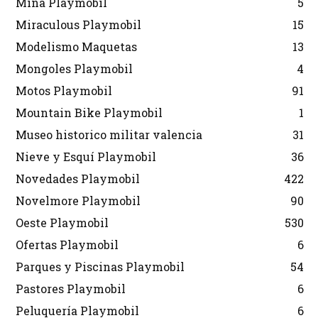
Mina Playmobil
5
Miraculous Playmobil
15
Modelismo Maquetas
13
Mongoles Playmobil
4
Motos Playmobil
91
Mountain Bike Playmobil
1
Museo historico militar valencia
31
Nieve y Esquí Playmobil
36
Novedades Playmobil
422
Novelmore Playmobil
90
Oeste Playmobil
530
Ofertas Playmobil
6
Parques y Piscinas Playmobil
54
Pastores Playmobil
6
Peluquería Playmobil
6