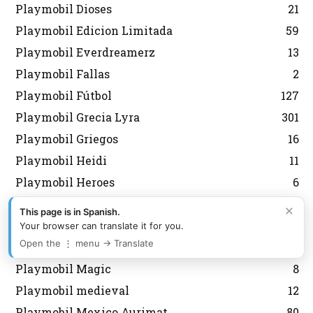
Playmobil Dioses
21
Playmobil Edicion Limitada
59
Playmobil Everdreamerz
13
Playmobil Fallas
2
Playmobil Fútbol
127
Playmobil Grecia Lyra
301
Playmobil Griegos
16
Playmobil Heidi
11
Playmobil Heroes
6
Playmobil History
7
×
This page is in Spanish.
Playmobil Japon
6
Your browser can translate it for you.
Open the ⋮ menu → Translate
Playmobil Korea
43
Playmobil Magic
8
Playmobil medieval
12
Playmobil Mexico Aurimat
80