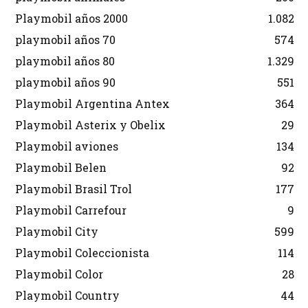
Playmobil años 2000
1.082
playmobil años 70
574
playmobil años 80
1.329
playmobil años 90
551
Playmobil Argentina Antex
364
Playmobil Asterix y Obelix
29
Playmobil aviones
134
Playmobil Belen
92
Playmobil Brasil Trol
177
Playmobil Carrefour
9
Playmobil City
599
Playmobil Coleccionista
114
Playmobil Color
28
Playmobil Country
44