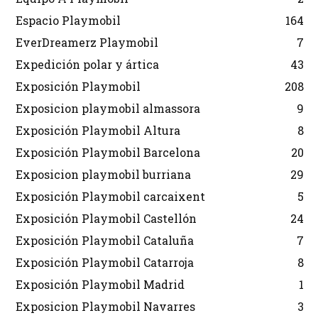
Espacio Playmobil
164
EverDreamerz Playmobil
7
Expedición polar y ártica
43
Exposición Playmobil
208
Exposicion playmobil almassora
9
Exposición Playmobil Altura
8
Exposición Playmobil Barcelona
20
Exposicion playmobil burriana
29
Exposición Playmobil carcaixent
5
Exposición Playmobil Castellón
24
Exposición Playmobil Cataluña
7
Exposición Playmobil Catarroja
8
Exposición Playmobil Madrid
1
Exposicion Playmobil Navarres
3