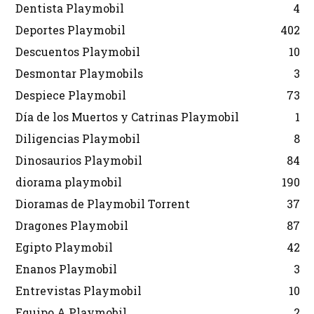
Dentista Playmobil
4
Deportes Playmobil
402
Descuentos Playmobil
10
Desmontar Playmobils
3
Despiece Playmobil
73
Día de los Muertos y Catrinas Playmobil
1
Diligencias Playmobil
8
Dinosaurios Playmobil
84
diorama playmobil
190
Dioramas de Playmobil Torrent
37
Dragones Playmobil
87
Egipto Playmobil
42
Enanos Playmobil
3
Entrevistas Playmobil
10
Equipo A Playmobil
2