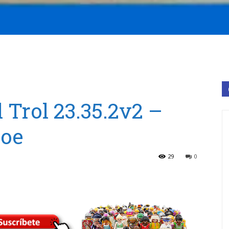
 Trol 23.35.2v2 –
noe
29
0