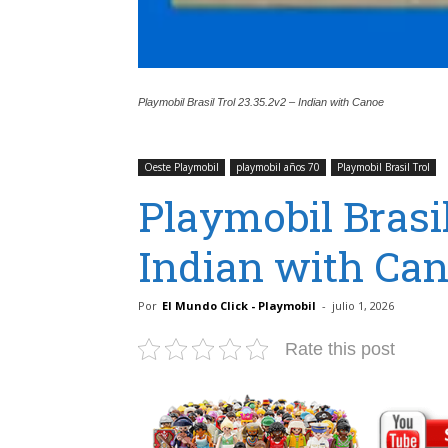
Playmobil Brasil Trol 23.35.2v2 – Indian with Canoe
Oeste Playmobil
playmobil años 70
Playmobil Brasil Trol
Playmobil Brasil
Indian with Ca
Por
El Mundo Click - Playmobil
-
julio 1, 2026
Rate this post