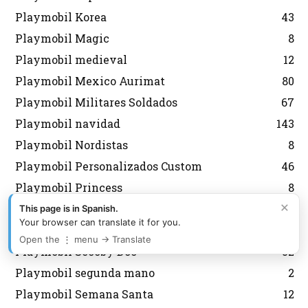
Playmobil Korea
43
Playmobil Magic
8
Playmobil medieval
12
Playmobil Mexico Aurimat
80
Playmobil Militares Soldados
67
Playmobil navidad
143
Playmobil Nordistas
8
Playmobil Personalizados Custom
46
Playmobil Princess
8
×
Playmobil Promocionales
132
This page is in Spanish.
Your browser can translate it for you.
Playmobil regreso al futuro
10
Open the ⋮ menu → Translate
Playmobil Scooby Doo
32
Playmobil segunda mano
2
Playmobil Semana Santa
12