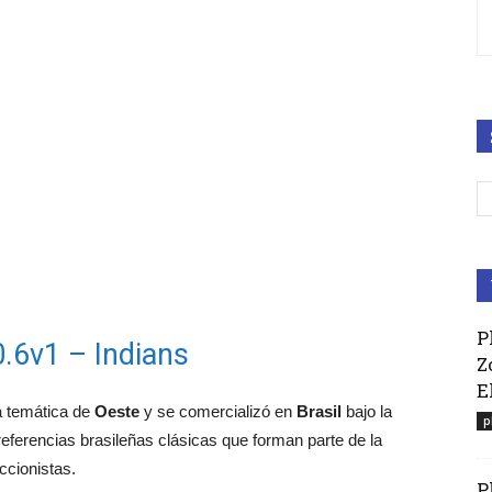
P
0.6v1 – Indians
Z
E
la temática de
Oeste
y se comercializó en
Brasil
bajo la
p
eferencias brasileñas clásicas que forman parte de la
ccionistas.
P