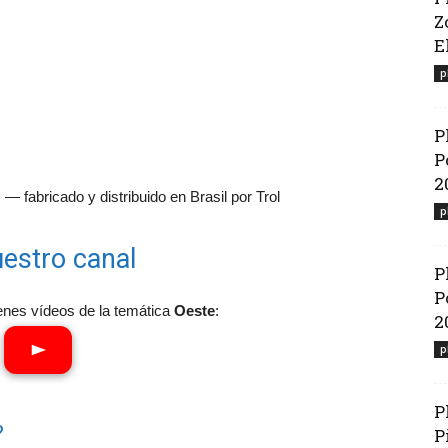
Z
El
p
P
P
2
— fabricado y distribuido en Brasil por Trol
p
estro canal
P
P
enes vídeos de la temática
Oeste
:
2
p
P
?
P