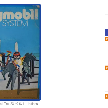
P
P
P
sil Trol 23.40.6v1 – Indians