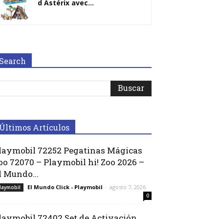
d Astérix avec...
Search
Últimos Artículos
laymobil 72252 Pegatinas Mágicas
oo 72070 – Playmobil hi! Zoo 2026 –
l Mundo...
El Mundo Click - Playmobil
-
agosto 7, 2026
laymobil
0
laymobil 72402 Set de Activación