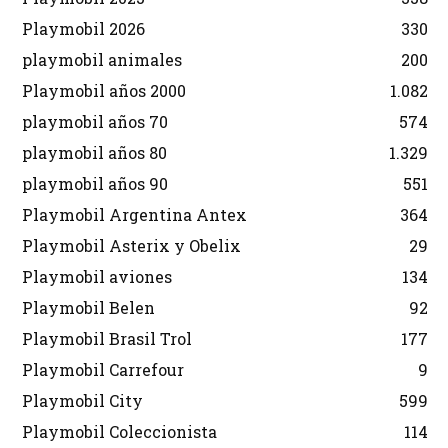
Playmobil 2026
330
playmobil animales
200
Playmobil años 2000
1.082
playmobil años 70
574
playmobil años 80
1.329
playmobil años 90
551
Playmobil Argentina Antex
364
Playmobil Asterix y Obelix
29
Playmobil aviones
134
Playmobil Belen
92
Playmobil Brasil Trol
177
Playmobil Carrefour
9
Playmobil City
599
Playmobil Coleccionista
114