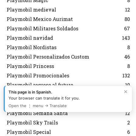
Playmobil Magic
8
Playmobil medieval
12
Playmobil Mexico Aurimat
80
Playmobil Militares Soldados
67
Playmobil navidad
143
Playmobil Nordistas
8
Playmobil Personalizados Custom
46
Playmobil Princess
8
Playmobil Promocionales
132
Playmobil regreso al futuro
10
×
This page is in Spanish.
Playmobil Scooby Doo
32
Your browser can translate it for you.
Playmobil segunda mano
2
Open the ⋮ menu → Translate
Playmobil Semana Santa
12
Playmobil Sky Trails
2
Playmobil Special
6