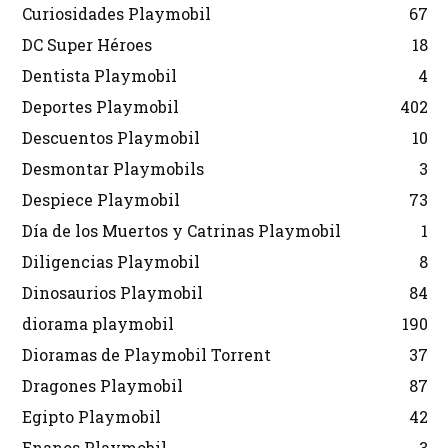
Curiosidades Playmobil
67
DC Super Héroes
18
Dentista Playmobil
4
Deportes Playmobil
402
Descuentos Playmobil
10
Desmontar Playmobils
3
Despiece Playmobil
73
Día de los Muertos y Catrinas Playmobil
1
Diligencias Playmobil
8
Dinosaurios Playmobil
84
diorama playmobil
190
Dioramas de Playmobil Torrent
37
Dragones Playmobil
87
Egipto Playmobil
42
Enanos Playmobil
3