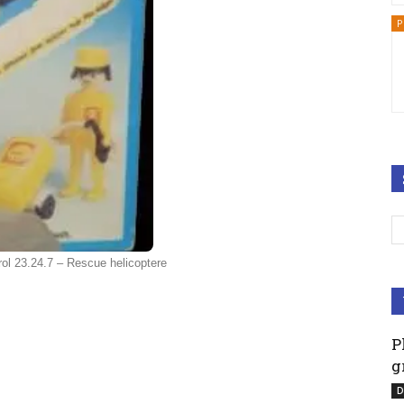
P
rol 23.24.7 – Rescue helicoptere
P
g
D