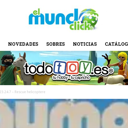
NOVEDADES
SOBRES
NOTICIAS
CATÁLOG
El
Mundo
 23.24.7 – Rescue helicoptere
Click