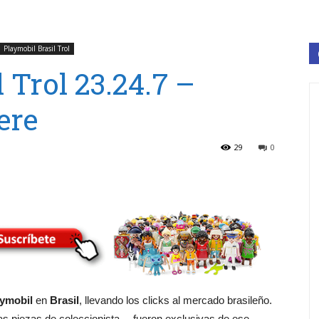
Playmobil Brasil Trol
 Trol 23.24.7 –
ere
29
0
ymobil
en
Brasil
, llevando los clicks al mercado brasileño.
s piezas de coleccionista— fueron exclusivas de ese