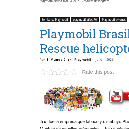
Playmobil Brasil Trol 23.24.7 – Rescue helicoptere
Bomberos Playmobil
playmobil años 70
Playmobil aviones
Playmobil Brasil
Rescue helicopt
Por
El Mundo Click - Playmobil
-
julio 1, 2026
Rate this post
Trol
fue la empresa que fabricó y distribuyó
Pla
Muchas de aquellas referencias —hoy auténtica