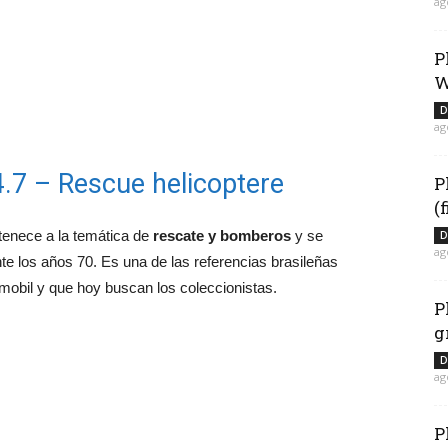
ag
P
W
D
ag
4.7 – Rescue helicoptere
P
(
rtenece a la temática de
rescate y bomberos
y se
D
ag
te los años 70. Es una de las referencias brasileñas
ymobil y que hoy buscan los coleccionistas.
P
g
D
ag
P