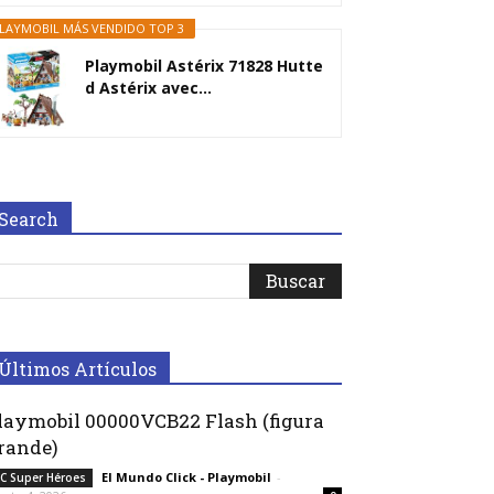
LAYMOBIL MÁS VENDIDO TOP 3
Playmobil Astérix 71828 Hutte
d Astérix avec...
Search
Últimos Artículos
laymobil 00000VCB22 Flash (figura
rande)
El Mundo Click - Playmobil
-
C Super Héroes