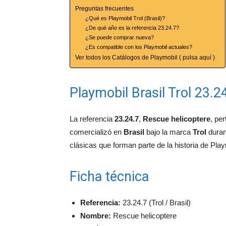
Preguntas frecuentes
¿Qué es Playmobil Trol (Brasil)?
¿De qué año es la referencia 23.24.7?
¿Se puede comprar nueva?
¿Es compatible con los Playmobil actuales?
Ver todos los Catálogos de Playmobil ( pulsa aquí )
Playmobil Brasil Trol 23.2
La referencia
23.24.7
,
Rescue helicoptere
, pe
comercializó en
Brasil
bajo la marca
Trol
duran
clásicas que forman parte de la historia de Pla
Ficha técnica
Referencia:
23.24.7 (Trol / Brasil)
Nombre:
Rescue helicoptere