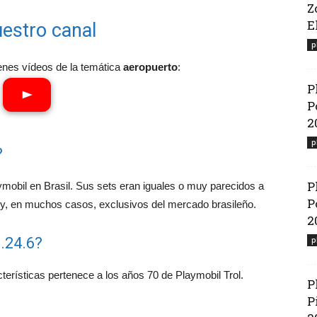
Z
El
estro canal
p
enes vídeos de la temática
aeropuerto
:
P
P
2
p
?
P
aymobil en Brasil. Sus sets eran iguales o muy parecidos a
P
 y, en muchos casos, exclusivos del mercado brasileño.
2
.24.6?
p
terísticas pertenece a los años 70 de Playmobil Trol.
P
P