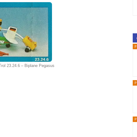
P
Trol 23.24.6 – Biplane Pegasus
P
P