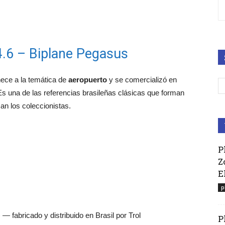
24.6 – Biplane Pegasus
nece a la temática de
aeropuerto
y se comercializó en
Es una de las referencias brasileñas clásicas que forman
an los coleccionistas.
P
Z
E
p
— fabricado y distribuido en Brasil por Trol
P