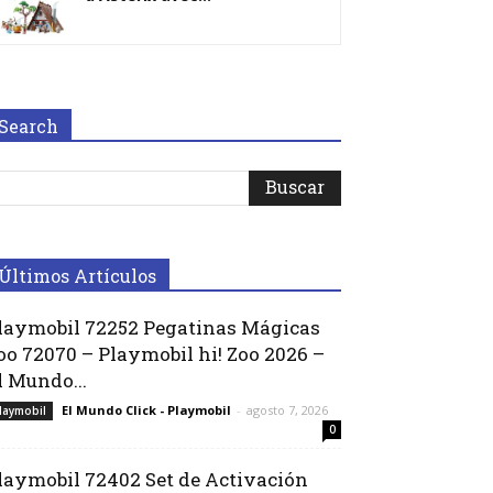
Search
Últimos Artículos
laymobil 72252 Pegatinas Mágicas
oo 72070 – Playmobil hi! Zoo 2026 –
l Mundo...
El Mundo Click - Playmobil
-
agosto 7, 2026
laymobil
0
laymobil 72402 Set de Activación