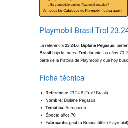
¿Es compatible con los Playmobil actuales?
Ver todos los Catálogos de Playmobil ( pulsa aquí )
Playmobil Brasil Trol 23.
La referencia
23.24.6
,
Biplane Pegasus
, perte
Brasil
bajo la marca
Trol
durante los años 70. 
parte de la historia de Playmobil y que hoy busc
Ficha técnica
Referencia:
23.24.6 (Trol / Brasil)
Nombre:
Biplane Pegasus
Temática:
Aeropuerto
Época:
años 70
Fabricante:
geobra Brandstätter (Playmobil) 