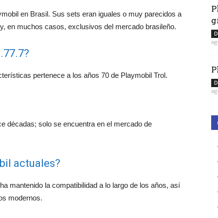
P
aymobil en Brasil. Sus sets eran iguales o muy parecidos a
g
 y, en muchos casos, exclusivos del mercado brasileño.
D
ag
.77.7?
P
terísticas pertenece a los años 70 de Playmobil Trol.
D
ag
ce décadas; solo se encuentra en el mercado de
il actuales?
ha mantenido la compatibilidad a lo largo de los años, así
los modernos.