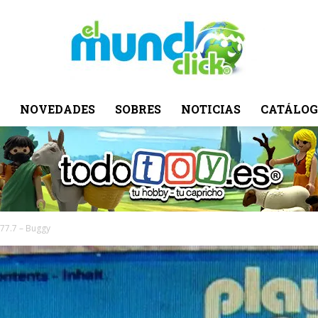
NOVEDADES
SOBRES
NOTICIAS
CATÁLOG
El
Mundo
.77.7 – Buggy
Click