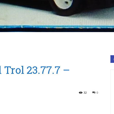
 Trol 23.77.7 –
32
0