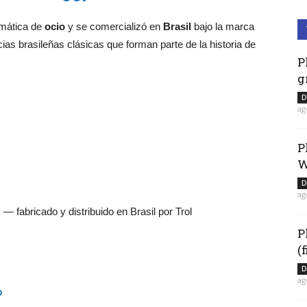
emática de
ocio
y se comercializó en
Brasil
bajo la marca
ias brasileñas clásicas que forman parte de la historia de
P
g
D
ag
P
W
D
ag
— fabricado y distribuido en Brasil por Trol
P
(
D
ag
?