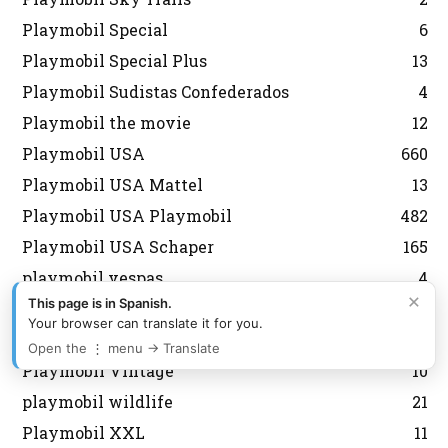
Playmobil Special
6
Playmobil Special Plus
13
Playmobil Sudistas Confederados
4
Playmobil the movie
12
Playmobil USA
660
Playmobil USA Mattel
13
Playmobil USA Playmobil
482
Playmobil USA Schaper
165
playmobil vespas
4
×
This page is in Spanish.
Playmobil Victoriano
47
Your browser can translate it for you.
Playmobil vikingos
49
Open the ⋮ menu → Translate
Playmobil Vintage
10
playmobil wildlife
21
Playmobil XXL
11