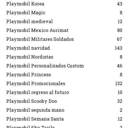
Playmobil Korea
43
Playmobil Magic
8
Playmobil medieval
12
Playmobil Mexico Aurimat
80
Playmobil Militares Soldados
67
Playmobil navidad
143
Playmobil Nordistas
8
Playmobil Personalizados Custom
46
Playmobil Princess
8
Playmobil Promocionales
132
Playmobil regreso al futuro
10
Playmobil Scooby Doo
32
Playmobil segunda mano
2
Playmobil Semana Santa
12
Playmobil Sky Trails
2