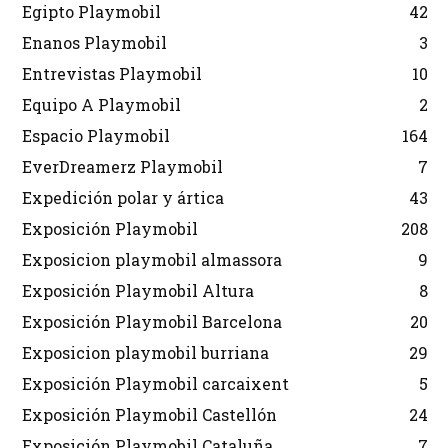
Egipto Playmobil
42
Enanos Playmobil
3
Entrevistas Playmobil
10
Equipo A Playmobil
2
Espacio Playmobil
164
EverDreamerz Playmobil
7
Expedición polar y ártica
43
Exposición Playmobil
208
Exposicion playmobil almassora
9
Exposición Playmobil Altura
8
Exposición Playmobil Barcelona
20
Exposicion playmobil burriana
29
Exposición Playmobil carcaixent
5
Exposición Playmobil Castellón
24
Exposición Playmobil Cataluña
7