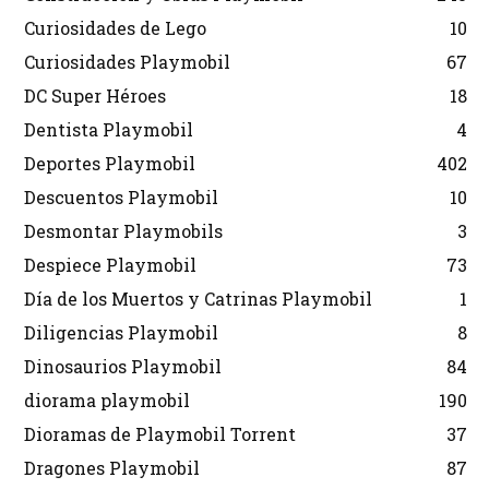
Curiosidades de Lego
10
Curiosidades Playmobil
67
DC Super Héroes
18
Dentista Playmobil
4
Deportes Playmobil
402
Descuentos Playmobil
10
Desmontar Playmobils
3
Despiece Playmobil
73
Día de los Muertos y Catrinas Playmobil
1
Diligencias Playmobil
8
Dinosaurios Playmobil
84
diorama playmobil
190
Dioramas de Playmobil Torrent
37
Dragones Playmobil
87