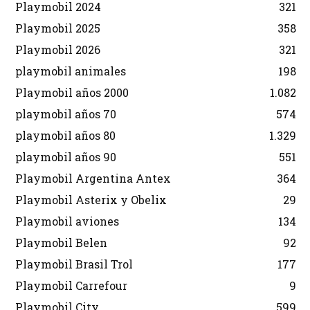
Playmobil 2024
321
Playmobil 2025
358
Playmobil 2026
321
playmobil animales
198
Playmobil años 2000
1.082
playmobil años 70
574
playmobil años 80
1.329
playmobil años 90
551
Playmobil Argentina Antex
364
Playmobil Asterix y Obelix
29
Playmobil aviones
134
Playmobil Belen
92
Playmobil Brasil Trol
177
Playmobil Carrefour
9
Playmobil City
599