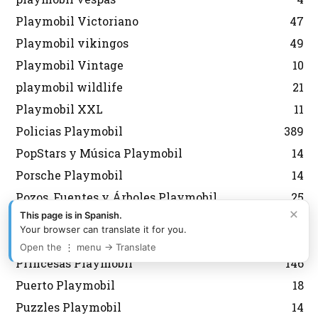
Playmobil Victoriano
47
Playmobil vikingos
49
Playmobil Vintage
10
playmobil wildlife
21
Playmobil XXL
11
Policias Playmobil
389
PopStars y Música Playmobil
14
Porsche Playmobil
14
Pozos, Fuentes y Árboles Playmobil
25
×
This page is in Spanish.
Preguntas Playmobil
17
Your browser can translate it for you.
Prehistoria Playmobil
10
Open the ⋮ menu → Translate
Princesas Playmobil
146
Puerto Playmobil
18
Puzzles Playmobil
14