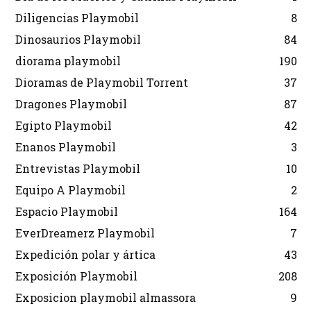
Diligencias Playmobil
8
Dinosaurios Playmobil
84
diorama playmobil
190
Dioramas de Playmobil Torrent
37
Dragones Playmobil
87
Egipto Playmobil
42
Enanos Playmobil
3
Entrevistas Playmobil
10
Equipo A Playmobil
2
Espacio Playmobil
164
EverDreamerz Playmobil
7
Expedición polar y ártica
43
Exposición Playmobil
208
Exposicion playmobil almassora
9