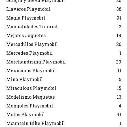
Jungla y Selva Playmobil
26
Llaveros Playmobil
38
Magia Playmobil
91
Manualidades Tutorial
2
Mejores Juguetes
14
Mercadillos Playmobil
26
Mercedes Playmobil
1
Merchandising Playmobil
29
Mexicanos Playmobil
11
Mina Playmobil
5
Miraculous Playmobil
15
Modelismo Maquetas
13
Mongoles Playmobil
4
Motos Playmobil
91
Mountain Bike Playmobil
1