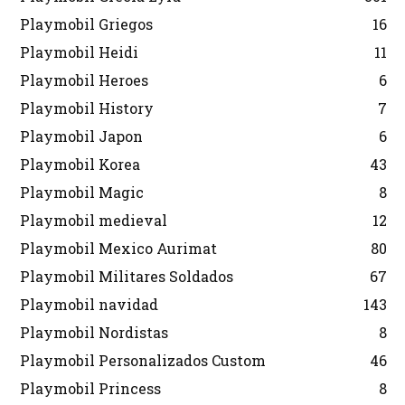
Playmobil Griegos
16
Playmobil Heidi
11
Playmobil Heroes
6
Playmobil History
7
Playmobil Japon
6
Playmobil Korea
43
Playmobil Magic
8
Playmobil medieval
12
Playmobil Mexico Aurimat
80
Playmobil Militares Soldados
67
Playmobil navidad
143
Playmobil Nordistas
8
Playmobil Personalizados Custom
46
Playmobil Princess
8