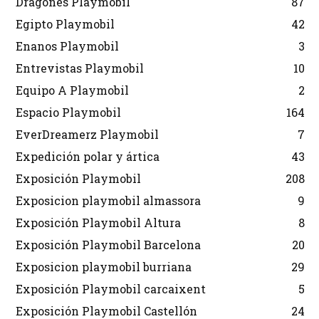
Dragones Playmobil
87
Egipto Playmobil
42
Enanos Playmobil
3
Entrevistas Playmobil
10
Equipo A Playmobil
2
Espacio Playmobil
164
EverDreamerz Playmobil
7
Expedición polar y ártica
43
Exposición Playmobil
208
Exposicion playmobil almassora
9
Exposición Playmobil Altura
8
Exposición Playmobil Barcelona
20
Exposicion playmobil burriana
29
Exposición Playmobil carcaixent
5
Exposición Playmobil Castellón
24