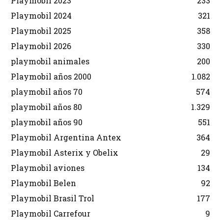
Playmobil 2023
233
Playmobil 2024
321
Playmobil 2025
358
Playmobil 2026
330
playmobil animales
200
Playmobil años 2000
1.082
playmobil años 70
574
playmobil años 80
1.329
playmobil años 90
551
Playmobil Argentina Antex
364
Playmobil Asterix y Obelix
29
Playmobil aviones
134
Playmobil Belen
92
Playmobil Brasil Trol
177
Playmobil Carrefour
9