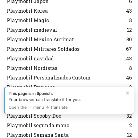
Playmobil Japon
6
Playmobil Korea
43
Playmobil Magic
8
Playmobil medieval
12
Playmobil Mexico Aurimat
80
Playmobil Militares Soldados
67
Playmobil navidad
143
Playmobil Nordistas
8
Playmobil Personalizados Custom
46
Playmobil Princess
8
×
This page is in Spanish.
Playmobil Promocionales
132
Your browser can translate it for you.
Playmobil regreso al futuro
10
Open the ⋮ menu → Translate
Playmobil Scooby Doo
32
Playmobil segunda mano
2
Playmobil Semana Santa
12