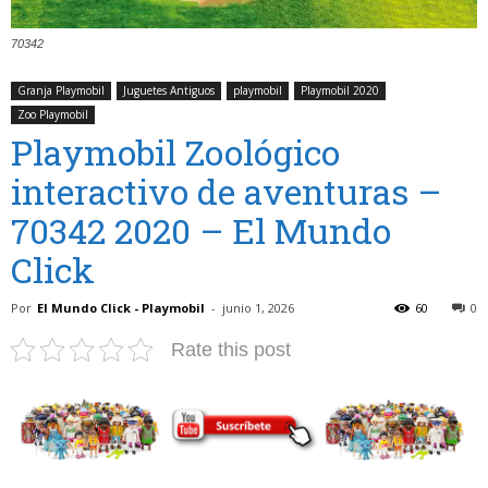
70342
Granja Playmobil
Juguetes Antiguos
playmobil
Playmobil 2020
Zoo Playmobil
Playmobil Zoológico
interactivo de aventuras –
70342 2020 – El Mundo
Click
Por
El Mundo Click - Playmobil
-
junio 1, 2026
60
0
Rate this post