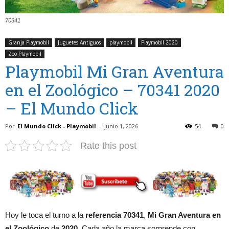
70341
Granja Playmobil
Juguetes Antiguos
playmobil
Playmobil 2020
Zoo Playmobil
Playmobil Mi Gran Aventura
en el Zoológico – 70341 2020
– El Mundo Click
Por
El Mundo Click - Playmobil
-
junio 1, 2026
54
0
Rate this post
Hoy le toca el turno a la
referencia 70341
,
Mi Gran Aventura en
el Zoológico
de
2020
. Cada año la marca sorprende con