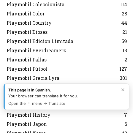
Playmobil Coleccionista
114
Playmobil Color
28
Playmobil Country
44
Playmobil Dioses
21
Playmobil Edicion Limitada
59
Playmobil Everdreamerz
13
Playmobil Fallas
2
Playmobil Fútbol
127
Playmobil Grecia Lyra
301
Playmobil Griegos
16
×
This page is in Spanish.
Playmobil Heidi
11
Your browser can translate it for you.
Open the ⋮ menu → Translate
Playmobil Heroes
6
Playmobil History
7
Playmobil Japon
6