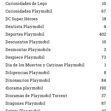
Curiosidades de Lego
10
Curiosidades Playmobil
67
DC Super Héroes
18
Dentista Playmobil
4
Deportes Playmobil
402
Descuentos Playmobil
10
Desmontar Playmobils
3
Despiece Playmobil
73
Día de los Muertos y Catrinas Playmobil
1
Diligencias Playmobil
8
Dinosaurios Playmobil
84
diorama playmobil
190
Dioramas de Playmobil Torrent
37
Dragones Playmobil
87
Egipto Playmobil
42