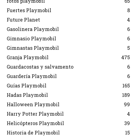
fotos playmobil
65
Fuertes Playmobil
8
Future Planet
4
Gasolinera Playmobil
6
Gimnasio Playmobil
6
Gimnastas Playmobil
5
Granja Playmobil
475
Guardacostas y salvamento
6
Guardería Playmobil
6
Guías Playmobil
165
Hadas Playmobil
189
Halloween Playmobil
99
Harry Potter Playmobil
4
Helicópteros Playmobil
39
Historia de Playmobil
15