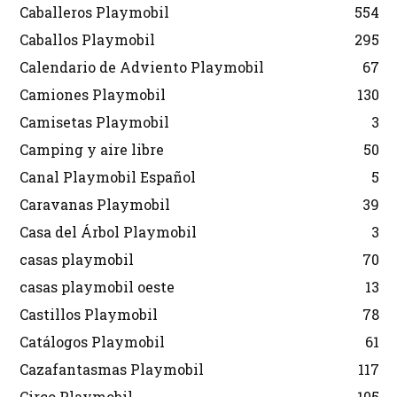
Caballeros Playmobil
554
Caballos Playmobil
295
Calendario de Adviento Playmobil
67
Camiones Playmobil
130
Camisetas Playmobil
3
Camping y aire libre
50
Canal Playmobil Español
5
Caravanas Playmobil
39
Casa del Árbol Playmobil
3
casas playmobil
70
casas playmobil oeste
13
Castillos Playmobil
78
Catálogos Playmobil
61
Cazafantasmas Playmobil
117
Circo Playmobil
105