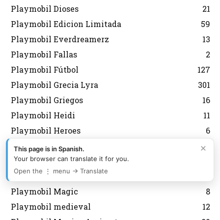
Playmobil Dioses
21
Playmobil Edicion Limitada
59
Playmobil Everdreamerz
13
Playmobil Fallas
2
Playmobil Fútbol
127
Playmobil Grecia Lyra
301
Playmobil Griegos
16
Playmobil Heidi
11
Playmobil Heroes
6
Playmobil History
7
×
This page is in Spanish.
Your browser can translate it for you.
Playmobil Japon
6
Open the ⋮ menu → Translate
Playmobil Korea
43
Playmobil Magic
8
Playmobil medieval
12