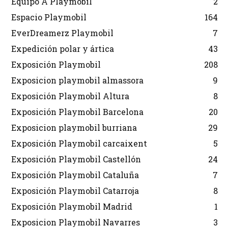
Equipo A Playmobil
2
Espacio Playmobil
164
EverDreamerz Playmobil
7
Expedición polar y ártica
43
Exposición Playmobil
208
Exposicion playmobil almassora
9
Exposición Playmobil Altura
8
Exposición Playmobil Barcelona
20
Exposicion playmobil burriana
29
Exposición Playmobil carcaixent
5
Exposición Playmobil Castellón
24
Exposición Playmobil Cataluña
7
Exposición Playmobil Catarroja
8
Exposición Playmobil Madrid
1
Exposicion Playmobil Navarres
3