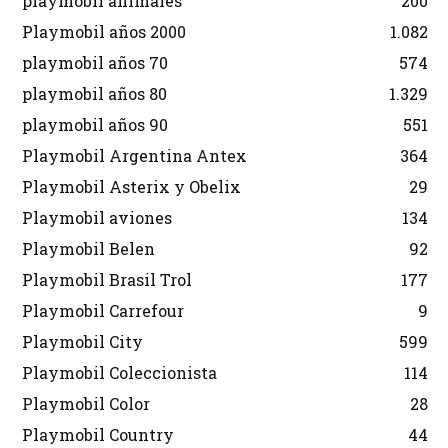
playmobil animales
200
Playmobil años 2000
1.082
playmobil años 70
574
playmobil años 80
1.329
playmobil años 90
551
Playmobil Argentina Antex
364
Playmobil Asterix y Obelix
29
Playmobil aviones
134
Playmobil Belen
92
Playmobil Brasil Trol
177
Playmobil Carrefour
9
Playmobil City
599
Playmobil Coleccionista
114
Playmobil Color
28
Playmobil Country
44