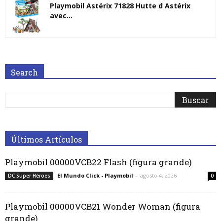
Playmobil Astérix 71828 Hutte d Astérix
avec...
Search
Últimos Artículos
Playmobil 00000VCB22 Flash (figura grande)
El Mundo Click - Playmobil
-
agosto 4, 2026
DC Super Héroes
0
Playmobil 00000VCB21 Wonder Woman (figura
grande)