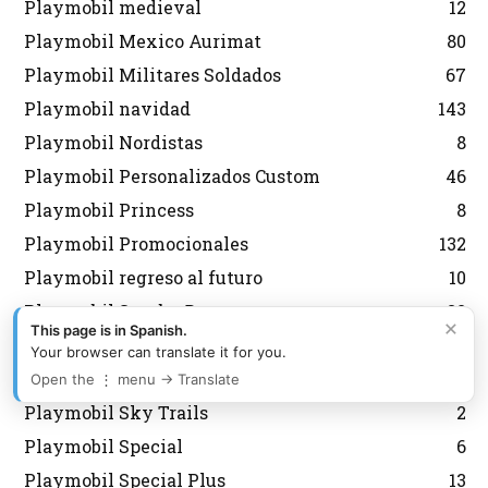
Playmobil medieval
12
Playmobil Mexico Aurimat
80
Playmobil Militares Soldados
67
Playmobil navidad
143
Playmobil Nordistas
8
Playmobil Personalizados Custom
46
Playmobil Princess
8
Playmobil Promocionales
132
Playmobil regreso al futuro
10
Playmobil Scooby Doo
32
×
This page is in Spanish.
Playmobil segunda mano
2
Your browser can translate it for you.
Playmobil Semana Santa
12
Open the ⋮ menu → Translate
Playmobil Sky Trails
2
Playmobil Special
6
Playmobil Special Plus
13