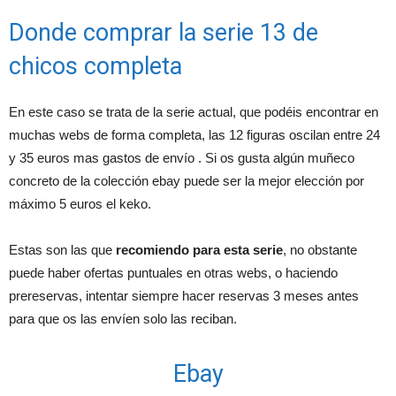
Donde comprar la serie 13 de
chicos completa
En este caso se trata de la serie actual, que podéis encontrar en
muchas webs de forma completa, las 12 figuras oscilan entre 24
y 35 euros mas gastos de envío . Si os gusta algún muñeco
concreto de la colección ebay puede ser la mejor elección por
máximo 5 euros el keko.
Estas son las que
recomiendo para esta serie
, no obstante
puede haber ofertas puntuales en otras webs, o haciendo
prereservas, intentar siempre hacer reservas 3 meses antes
para que os las envíen solo las reciban.
Ebay