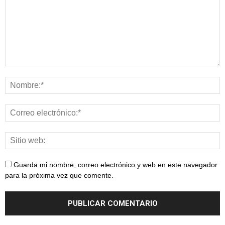
Guarda mi nombre, correo electrónico y web en este navegador
para la próxima vez que comente.