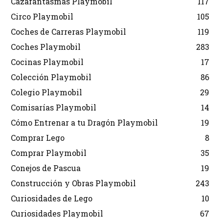
Cazafantasmas Playmobil
117
Circo Playmobil
105
Coches de Carreras Playmobil
119
Coches Playmobil
283
Cocinas Playmobil
17
Colección Playmobil
86
Colegio Playmobil
29
Comisarías Playmobil
14
Cómo Entrenar a tu Dragón Playmobil
19
Comprar Lego
8
Comprar Playmobil
35
Conejos de Pascua
19
Construcción y Obras Playmobil
243
Curiosidades de Lego
10
Curiosidades Playmobil
67