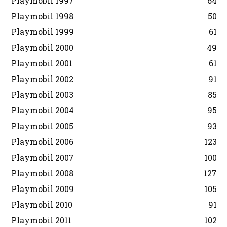
Playmobil 1997
64
Playmobil 1998
50
Playmobil 1999
61
Playmobil 2000
49
Playmobil 2001
61
Playmobil 2002
91
Playmobil 2003
85
Playmobil 2004
95
Playmobil 2005
93
Playmobil 2006
123
Playmobil 2007
100
Playmobil 2008
127
Playmobil 2009
105
Playmobil 2010
91
Playmobil 2011
102