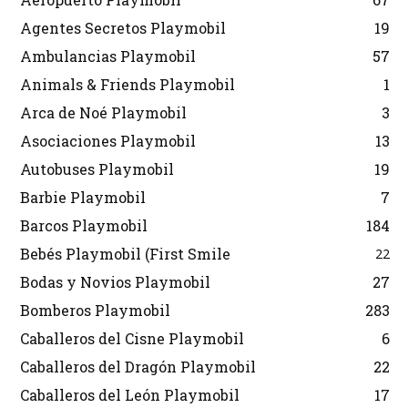
Agentes Secretos Playmobil
19
Ambulancias Playmobil
57
Animals & Friends Playmobil
1
Arca de Noé Playmobil
3
Asociaciones Playmobil
13
Autobuses Playmobil
19
Barbie Playmobil
7
Barcos Playmobil
184
Bebés Playmobil (First Smile
22
Bodas y Novios Playmobil
27
Bomberos Playmobil
283
Caballeros del Cisne Playmobil
6
Caballeros del Dragón Playmobil
22
Caballeros del León Playmobil
17