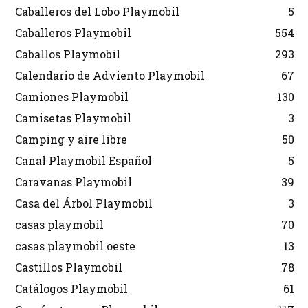
Caballeros del Lobo Playmobil
5
Caballeros Playmobil
554
Caballos Playmobil
293
Calendario de Adviento Playmobil
67
Camiones Playmobil
130
Camisetas Playmobil
3
Camping y aire libre
50
Canal Playmobil Español
5
Caravanas Playmobil
39
Casa del Árbol Playmobil
3
casas playmobil
70
casas playmobil oeste
13
Castillos Playmobil
78
Catálogos Playmobil
61