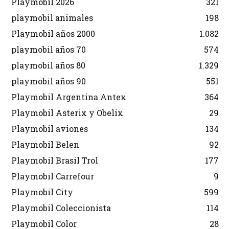
Playmobil 2026
321
playmobil animales
198
Playmobil años 2000
1.082
playmobil años 70
574
playmobil años 80
1.329
playmobil años 90
551
Playmobil Argentina Antex
364
Playmobil Asterix y Obelix
29
Playmobil aviones
134
Playmobil Belen
92
Playmobil Brasil Trol
177
Playmobil Carrefour
9
Playmobil City
599
Playmobil Coleccionista
114
Playmobil Color
28