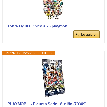
sobre Figura Chico s.25 playmobil
Lo quiero!
PLAYMOBIL MÁS VENDIDO TOP 3
PLAYMOBIL - Figuras Serie 18, niño (70369)