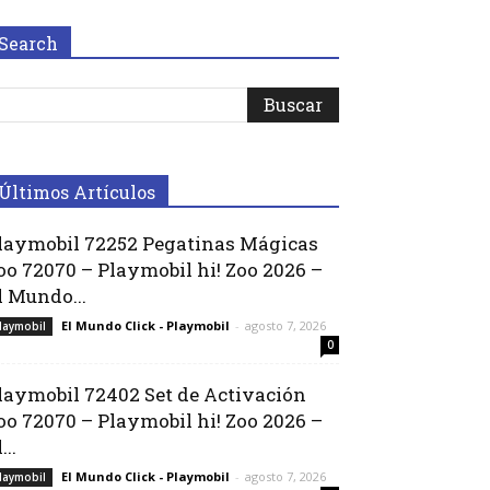
Search
Últimos Artículos
laymobil 72252 Pegatinas Mágicas
oo 72070 – Playmobil hi! Zoo 2026 –
l Mundo...
El Mundo Click - Playmobil
-
agosto 7, 2026
laymobil
0
laymobil 72402 Set de Activación
oo 72070 – Playmobil hi! Zoo 2026 –
...
El Mundo Click - Playmobil
-
agosto 7, 2026
laymobil