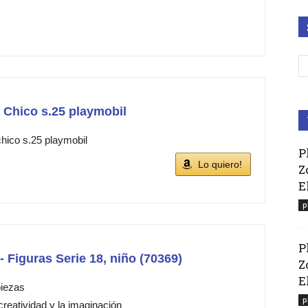
 Chico s.25 playmobil
chico s.25 playmobil
P
Lo quiero!
Z
E
p
P
Figuras Serie 18, niño (70369)
Z
El
piezas
p
creatividad y la imaginación