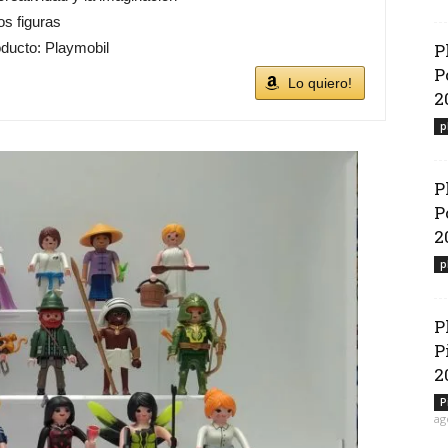
os figuras
ducto: Playmobil
P
P
Lo quiero!
2
p
P
P
2
p
P
P
2
P
ag