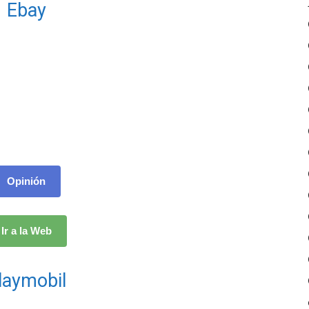
Ebay
Opinión
Ir a la Web
laymobil