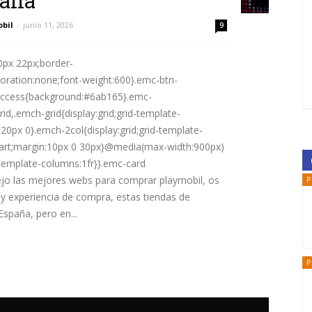
paña
obil
-
junio 11, 2026
9
10px 22px;border-
ecoration:none;font-weight:600}.emc-btn-
uccess{background:#6ab165}.emc-
rid,.emch-grid{display:grid;grid-template-
20px 0}.emch-2col{display:grid;grid-template-
start;margin:10px 0 30px}@media(max-width:900px)
-template-columns:1fr}}.emc-card
ejo las mejores webs para comprar playmobil, os
P
n y experiencia de compra, estas tiendas de
spaña, pero en...
P