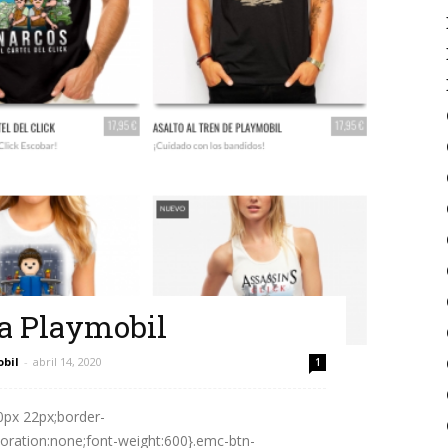
a Playmobil
obil
-
abril 14, 2020
1
10px 22px;border-
ecoration:none;font-weight:600}.emc-btn-