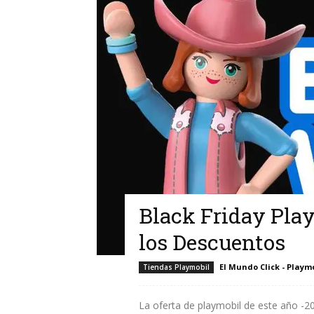
Black Friday Pla
los Descuentos
El Mundo Click - Playm
Tiendas Playmobil
La oferta de playmobil de este año -