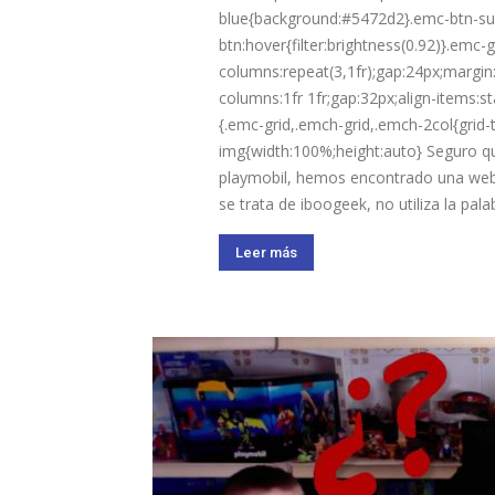
blue{background:#5472d2}.emc-btn-s
btn:hover{filter:brightness(0.92)}.emc-g
columns:repeat(3,1fr);gap:24px;margin:
columns:1fr 1fr;gap:32px;align-items:
{.emc-grid,.emch-grid,.emch-2col{grid
img{width:100%;height:auto} Seguro q
playmobil, hemos encontrado una web
se trata de iboogeek, no utiliza la pala
Leer más