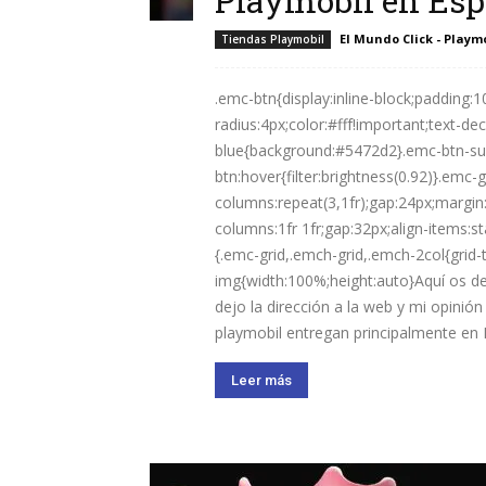
Playmobil en Es
El Mundo Click - Playm
Tiendas Playmobil
.emc-btn{display:inline-block;padding:
radius:4px;color:#fff!important;text-d
blue{background:#5472d2}.emc-btn-s
btn:hover{filter:brightness(0.92)}.emc-g
columns:repeat(3,1fr);gap:24px;margin:
columns:1fr 1fr;gap:32px;align-items:
{.emc-grid,.emch-grid,.emch-2col{grid
img{width:100%;height:auto}Aquí os d
dejo la dirección a la web y mi opinió
playmobil entregan principalmente en E
Leer más