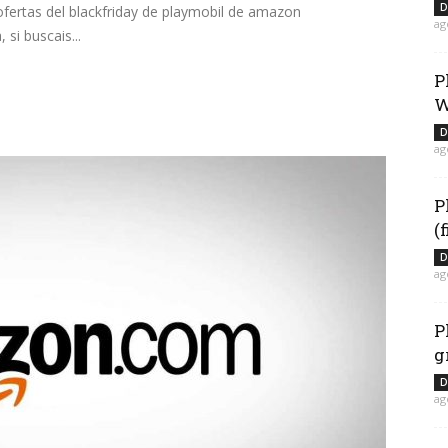
D
fertas del blackfriday de playmobil de amazon
ag
si buscais...
P
W
D
ag
P
(
D
ag
P
g
D
ag