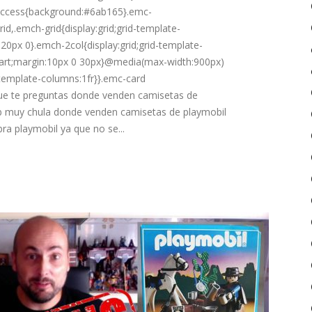
uccess{background:#6ab165}.emc-
rid,.emch-grid{display:grid;grid-template-
20px 0}.emch-2col{display:grid;grid-template-
start;margin:10px 0 30px}@media(max-width:900px)
-template-columns:1fr}}.emc-card
ue te preguntas donde venden camisetas de
 muy chula donde venden camisetas de playmobil
bra playmobil ya que no se...