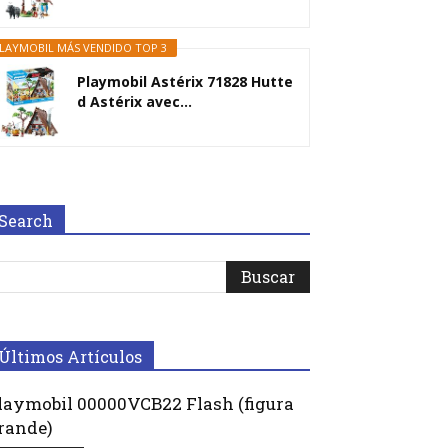
LAYMOBIL MÁS VENDIDO TOP 3
Playmobil Astérix 71828 Hutte
d Astérix avec...
Search
Últimos Artículos
laymobil 00000VCB22 Flash (figura
rande)