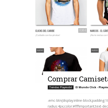
Comprar Camiset
El Mundo Click - Playm
Tiendas Playmobil
.emc-btn{display:inline-block;padding:
radius:4px;color:#fff!important;text-d