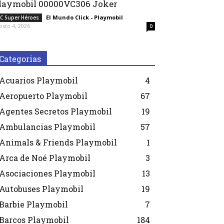
laymobil 00000VC306 Joker
El Mundo Click - Playmobil
-
C Super Héroes
osto 4, 2026
0
Categorias
Acuarios Playmobil
4
Aeropuerto Playmobil
67
Agentes Secretos Playmobil
19
Ambulancias Playmobil
57
Animals & Friends Playmobil
1
Arca de Noé Playmobil
3
Asociaciones Playmobil
13
Autobuses Playmobil
19
Barbie Playmobil
7
Barcos Playmobil
184