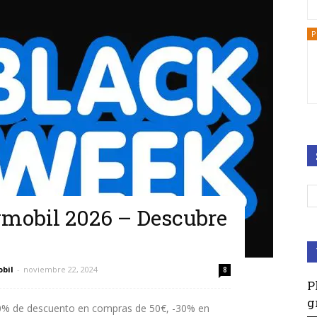
P
ymobil 2026 – Descubre
obil
-
noviembre 22, 2024
8
P
g
20% de descuento en compras de 50€, -30% en