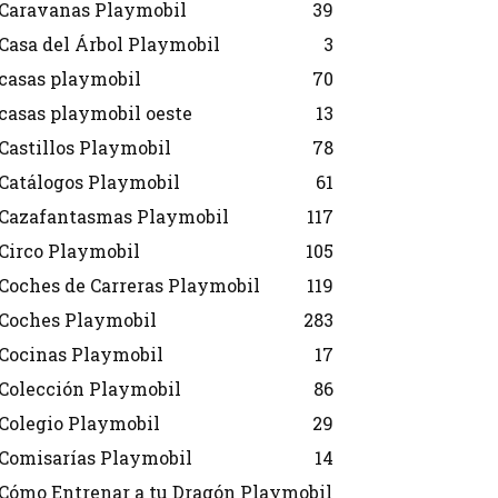
Caravanas Playmobil
39
Casa del Árbol Playmobil
3
casas playmobil
70
casas playmobil oeste
13
Castillos Playmobil
78
Catálogos Playmobil
61
Cazafantasmas Playmobil
117
Circo Playmobil
105
Coches de Carreras Playmobil
119
Coches Playmobil
283
Cocinas Playmobil
17
Colección Playmobil
86
Colegio Playmobil
29
Comisarías Playmobil
14
Cómo Entrenar a tu Dragón Playmobil