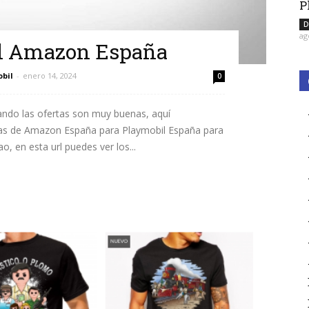
P
D
ag
il Amazon España
obil
-
enero 14, 2024
0
ando las ofertas son muy buenas, aquí
rtas de Amazon España para Playmobil España para
, en esta url puedes ver los...