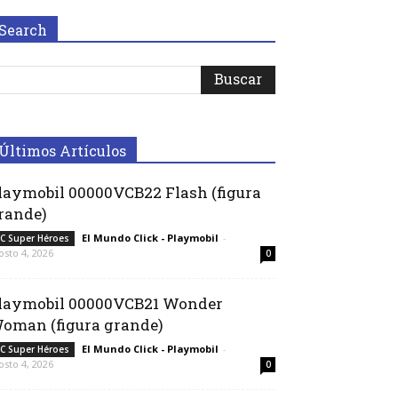
Search
Últimos Artículos
laymobil 00000VCB22 Flash (figura
rande)
El Mundo Click - Playmobil
-
C Super Héroes
osto 4, 2026
0
laymobil 00000VCB21 Wonder
oman (figura grande)
El Mundo Click - Playmobil
-
C Super Héroes
osto 4, 2026
0