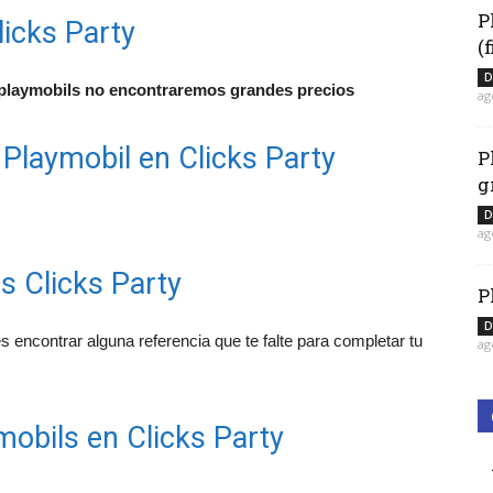
P
licks Party
(
D
playmobils no encontraremos grandes precios
ag
 Playmobil en Clicks Party
P
g
D
ag
s Clicks Party
P
D
s encontrar alguna referencia que te falte para completar tu
ag
obils en Clicks Party