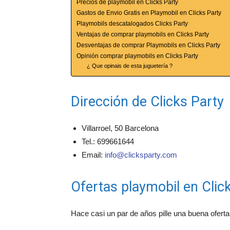
Precios de playmobil en Clicks Party
Gastos de Envio Gratis en Playmobil en Clicks Party
Playmobils descatalogados Clicks Party
Ventajas de comprar playmobils en Clicks Party
Desventajas de comprar Playmobils en Clicks Party
Opinión comprar playmobils en Clicks Party
¿ Que opinais de esta juguetería ?
Dirección de Clicks Party
Villarroel, 50 Barcelona
Tel.: 699661644
Email:
info@clicksparty.com
Ofertas playmobil en Clic
Hace casi un par de años pille una buena ofert