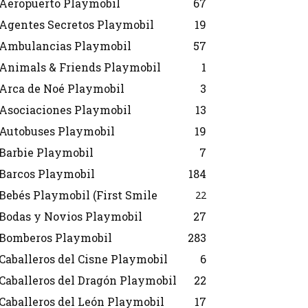
Aeropuerto Playmobil
67
Agentes Secretos Playmobil
19
Ambulancias Playmobil
57
Animals & Friends Playmobil
1
Arca de Noé Playmobil
3
Asociaciones Playmobil
13
Autobuses Playmobil
19
Barbie Playmobil
7
Barcos Playmobil
184
Bebés Playmobil (First Smile
22
Bodas y Novios Playmobil
27
Bomberos Playmobil
283
Caballeros del Cisne Playmobil
6
Caballeros del Dragón Playmobil
22
Caballeros del León Playmobil
17