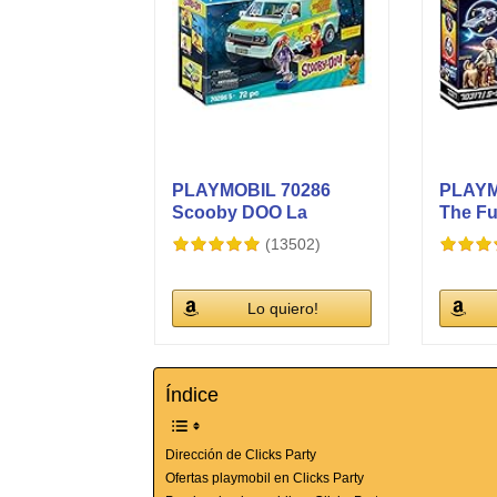
PLAYMOBIL 70286
PLAYM
Scooby DOO La
The Fu
Máquina del...
Delore
(13502)
Lo quiero!
Índice
Dirección de Clicks Party
Ofertas playmobil en Clicks Party