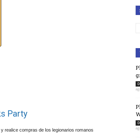
P
g
D
ag
P
ks Party
W
D
ag
a y realice compras de los legionarios romanos