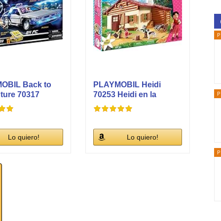
P
OBIL Back to
PLAYMOBIL Heidi
P
ture 70317
70253 Heidi en la
an con...
Cabaña de los...
Lo quiero!
Lo quiero!
P