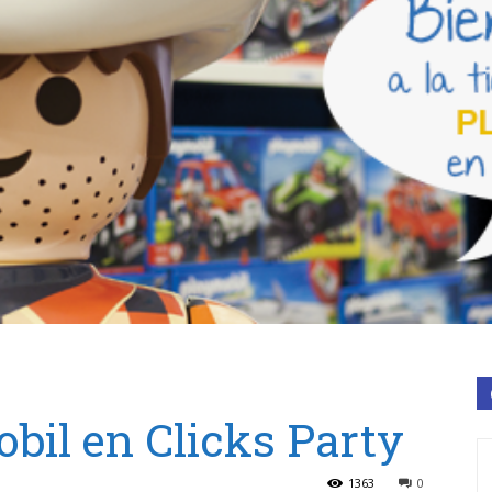
il en Clicks Party
1363
0