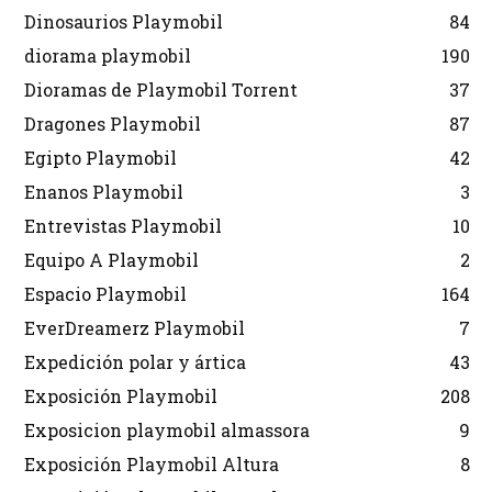
Dinosaurios Playmobil
84
diorama playmobil
190
Dioramas de Playmobil Torrent
37
Dragones Playmobil
87
Egipto Playmobil
42
Enanos Playmobil
3
Entrevistas Playmobil
10
Equipo A Playmobil
2
Espacio Playmobil
164
EverDreamerz Playmobil
7
Expedición polar y ártica
43
Exposición Playmobil
208
Exposicion playmobil almassora
9
Exposición Playmobil Altura
8