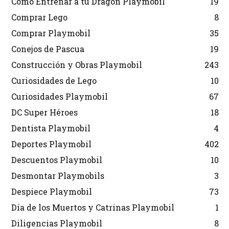
Cómo Entrenar a tu Dragón Playmobil
19
Comprar Lego
8
Comprar Playmobil
35
Conejos de Pascua
19
Construcción y Obras Playmobil
243
Curiosidades de Lego
10
Curiosidades Playmobil
67
DC Super Héroes
18
Dentista Playmobil
4
Deportes Playmobil
402
Descuentos Playmobil
10
Desmontar Playmobils
3
Despiece Playmobil
73
Día de los Muertos y Catrinas Playmobil
1
Diligencias Playmobil
8