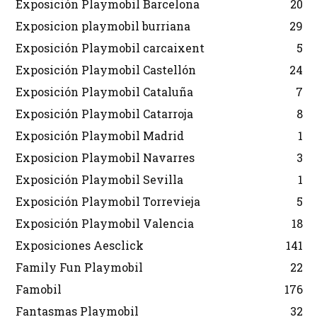
Exposición Playmobil Barcelona
20
Exposicion playmobil burriana
29
Exposición Playmobil carcaixent
5
Exposición Playmobil Castellón
24
Exposición Playmobil Cataluña
7
Exposición Playmobil Catarroja
8
Exposición Playmobil Madrid
1
Exposicion Playmobil Navarres
3
Exposición Playmobil Sevilla
1
Exposición Playmobil Torrevieja
5
Exposición Playmobil Valencia
18
Exposiciones Aesclick
141
Family Fun Playmobil
22
Famobil
176
Fantasmas Playmobil
32