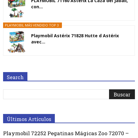
PLAYMOBIL 71160 Astérix La Caza del Jabalí,
con...
PLAYMOBIL MÁS VENDIDO TOP 3
Playmobil Astérix 71828 Hutte d Astérix
avec...
Search
Últimos Artículos
Playmobil 72252 Pegatinas Mágicas Zoo 72070 –