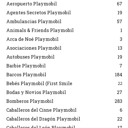
Aeropuerto Playmobil
67
Agentes Secretos Playmobil
19
Ambulancias Playmobil
57
Animals & Friends Playmobil
1
Arca de Noé Playmobil
3
Asociaciones Playmobil
13
Autobuses Playmobil
19
Barbie Playmobil
7
Barcos Playmobil
184
Bebés Playmobil (First Smile
22
Bodas y Novios Playmobil
27
Bomberos Playmobil
283
Caballeros del Cisne Playmobil
6
Caballeros del Dragón Playmobil
22
Caballeros del León Playmobil
17