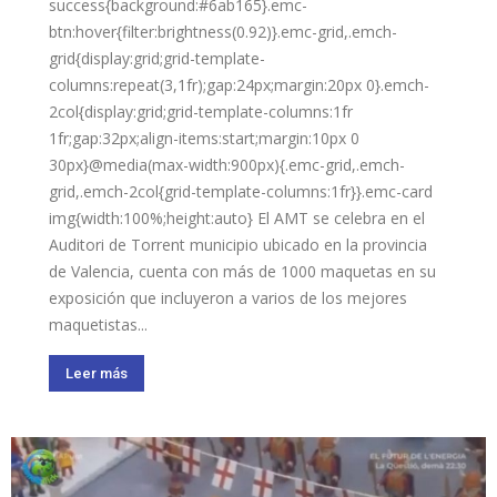
success{background:#6ab165}.emc-
btn:hover{filter:brightness(0.92)}.emc-grid,.emch-
grid{display:grid;grid-template-
columns:repeat(3,1fr);gap:24px;margin:20px 0}.emch-
2col{display:grid;grid-template-columns:1fr
1fr;gap:32px;align-items:start;margin:10px 0
30px}@media(max-width:900px){.emc-grid,.emch-
grid,.emch-2col{grid-template-columns:1fr}}.emc-card
img{width:100%;height:auto} El AMT se celebra en el
Auditori de Torrent municipio ubicado en la provincia
de Valencia, cuenta con más de 1000 maquetas en su
exposición que incluyeron a varios de los mejores
maquetistas...
Leer más