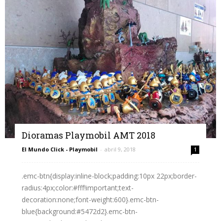
Dioramas Playmobil AMT 2018
El Mundo Click - Playmobil
-
abril 9, 2018
1
.emc-btn{display:inline-block;padding:10px 22px;border-
radius:4px;color:#fff!important;text-
decoration:none;font-weight:600}.emc-btn-
blue{background:#5472d2}.emc-btn-