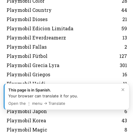
Playmobil Color
28
Playmobil Country
44
Playmobil Dioses
21
Playmobil Edicion Limitada
59
Playmobil Everdreamerz
13
Playmobil Fallas
2
Playmobil Fútbol
127
Playmobil Grecia Lyra
301
Playmobil Griegos
16
Playmobil Heidi
11
×
This page is in Spanish.
Playmobil Heroes
6
Your browser can translate it for you.
Playmobil History
7
Open the ⋮ menu → Translate
Playmobil Japon
6
Playmobil Korea
43
Playmobil Magic
8