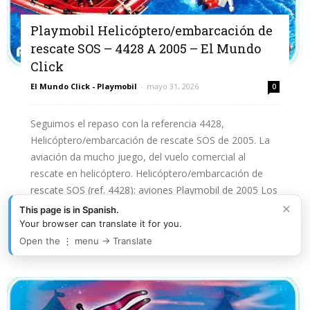
Playmobil Helicóptero/embarcación de
rescate SOS – 4428 A 2005 – El Mundo
Click
El Mundo Click - Playmobil
-
mayo 31, 2026
0
Seguimos el repaso con la referencia 4428,
Helicóptero/embarcación de rescate SOS de 2005. La
aviación da mucho juego, del vuelo comercial al
rescate en helicóptero. Helicóptero/embarcación de
rescate SOS (ref. 4428): aviones Playmobil de 2005 Los
×
2000 trajeron sets más ambiciosos,...
This page is in Spanish.
Your browser can translate it for you.
Leer más
Open the ⋮ menu → Translate