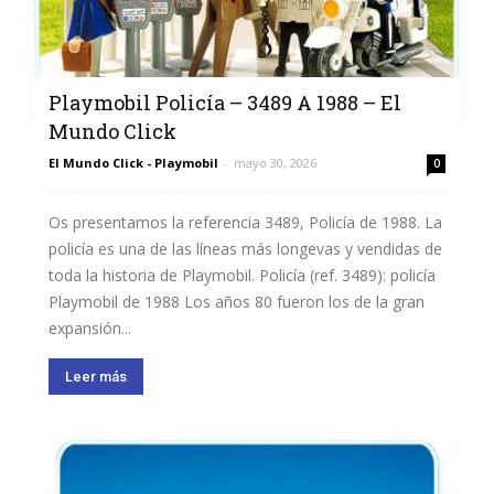
Playmobil Policía – 3489 A 1988 – El
Mundo Click
El Mundo Click - Playmobil
-
mayo 30, 2026
0
Os presentamos la referencia 3489, Policía de 1988. La
policía es una de las líneas más longevas y vendidas de
toda la historia de Playmobil. Policía (ref. 3489): policía
Playmobil de 1988 Los años 80 fueron los de la gran
expansión...
Leer más