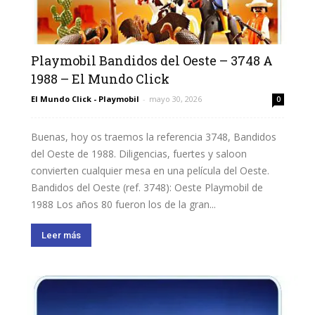
Playmobil Bandidos del Oeste – 3748 A
1988 – El Mundo Click
El Mundo Click - Playmobil
-
mayo 30, 2026
0
Buenas, hoy os traemos la referencia 3748, Bandidos
del Oeste de 1988. Diligencias, fuertes y saloon
convierten cualquier mesa en una película del Oeste.
Bandidos del Oeste (ref. 3748): Oeste Playmobil de
1988 Los años 80 fueron los de la gran...
Leer más