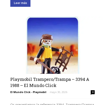
Leer más
Playmobil Trampero/Trampa – 3394 A
1988 – El Mundo Click
El Mundo Click - Playmobil
-
mayo 30, 2026
0
Os presentamos la referencia 3394, Trampero/Trampa