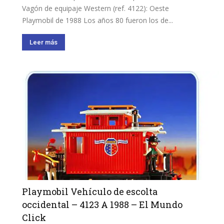
Vagón de equipaje Western (ref. 4122): Oeste
Playmobil de 1988 Los años 80 fueron los de...
Leer más
Playmobil Vehículo de escolta
occidental – 4123 A 1988 – El Mundo
Click