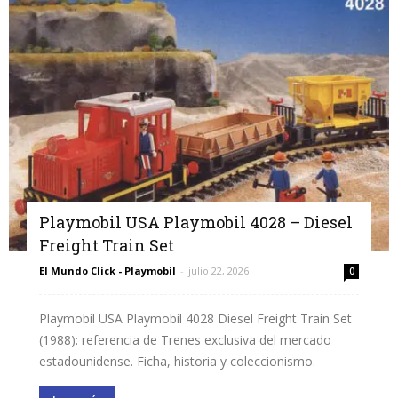
Playmobil USA Playmobil 4028 – Diesel
Freight Train Set
El Mundo Click - Playmobil
-
julio 22, 2026
0
Playmobil USA Playmobil 4028 Diesel Freight Train Set
(1988): referencia de Trenes exclusiva del mercado
estadounidense. Ficha, historia y coleccionismo.