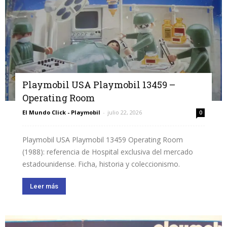
Playmobil USA Playmobil 13459 –
Operating Room
El Mundo Click - Playmobil
-
julio 22, 2026
0
Playmobil USA Playmobil 13459 Operating Room
(1988): referencia de Hospital exclusiva del mercado
estadounidense. Ficha, historia y coleccionismo.
Leer más