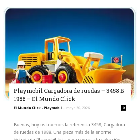
Playmobil Cargadora de ruedas – 3458 B
1988 – El Mundo Click
El Mundo Click - Playmobil
-
mayo 30, 2026
0
Buenas, hoy os traemos la referencia 3458, Cargadora
de ruedas de 1988. Una pieza más de la enorme
historia de Playmobil, lista para sumar a tu colección.