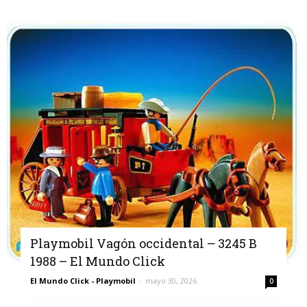
Playmobil Vagón occidental – 3245 B
1988 – El Mundo Click
El Mundo Click - Playmobil
-
mayo 30, 2026
0