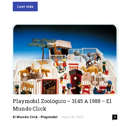
Leer más
Playmobil Zoológico – 3145 A 1988 – El
Mundo Click
El Mundo Click - Playmobil
-
mayo 30, 2026
0