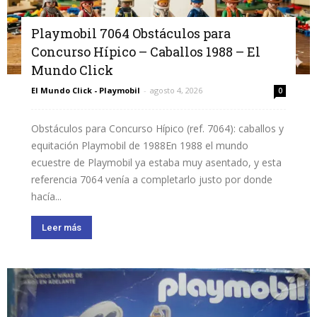
Playmobil 7064 Obstáculos para
Concurso Hípico – Caballos 1988 – El
Mundo Click
El Mundo Click - Playmobil
-
agosto 4, 2026
0
Obstáculos para Concurso Hípico (ref. 7064): caballos y
equitación Playmobil de 1988En 1988 el mundo
ecuestre de Playmobil ya estaba muy asentado, y esta
referencia 7064 venía a completarlo justo por donde
hacía...
Leer más