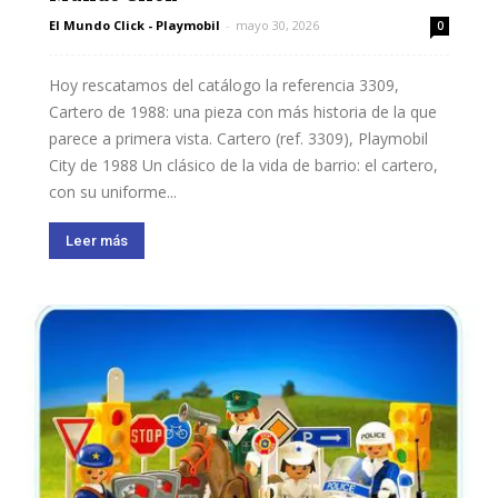
El Mundo Click - Playmobil
-
mayo 30, 2026
0
Hoy rescatamos del catálogo la referencia 3309,
Cartero de 1988: una pieza con más historia de la que
parece a primera vista. Cartero (ref. 3309), Playmobil
City de 1988 Un clásico de la vida de barrio: el cartero,
con su uniforme...
Leer más