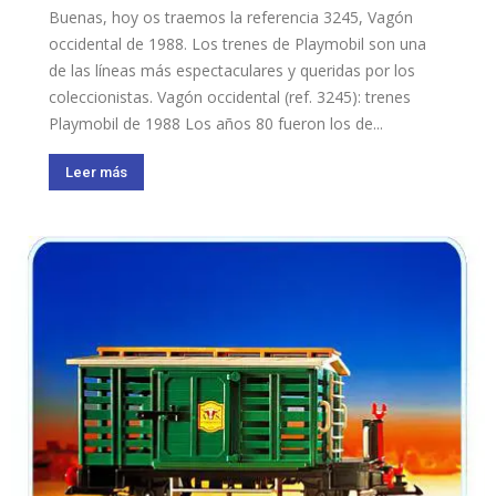
Buenas, hoy os traemos la referencia 3245, Vagón
occidental de 1988. Los trenes de Playmobil son una
de las líneas más espectaculares y queridas por los
coleccionistas. Vagón occidental (ref. 3245): trenes
Playmobil de 1988 Los años 80 fueron los de...
Leer más