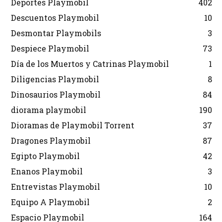
Deportes Playmobil
402
Descuentos Playmobil
10
Desmontar Playmobils
3
Despiece Playmobil
73
Día de los Muertos y Catrinas Playmobil
1
Diligencias Playmobil
8
Dinosaurios Playmobil
84
diorama playmobil
190
Dioramas de Playmobil Torrent
37
Dragones Playmobil
87
Egipto Playmobil
42
Enanos Playmobil
3
Entrevistas Playmobil
10
Equipo A Playmobil
2
Espacio Playmobil
164