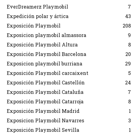
EverDreamerz Playmobil
7
Expedición polar y ártica
43
Exposición Playmobil
208
Exposicion playmobil almassora
9
Exposición Playmobil Altura
8
Exposición Playmobil Barcelona
20
Exposicion playmobil burriana
29
Exposición Playmobil carcaixent
5
Exposición Playmobil Castellón
24
Exposición Playmobil Cataluña
7
Exposición Playmobil Catarroja
8
Exposición Playmobil Madrid
1
Exposicion Playmobil Navarres
3
Exposición Playmobil Sevilla
1