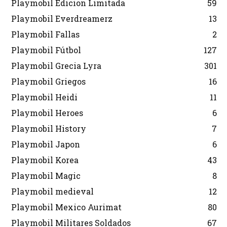
Playmobil Edicion Limitada
59
Playmobil Everdreamerz
13
Playmobil Fallas
2
Playmobil Fútbol
127
Playmobil Grecia Lyra
301
Playmobil Griegos
16
Playmobil Heidi
11
Playmobil Heroes
6
Playmobil History
7
Playmobil Japon
6
Playmobil Korea
43
Playmobil Magic
8
Playmobil medieval
12
Playmobil Mexico Aurimat
80
Playmobil Militares Soldados
67