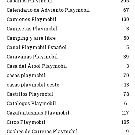
Caballos Playmobil
295
Calendario de Adviento Playmobil
67
Camiones Playmobil
130
Camisetas Playmobil
3
Camping y aire libre
50
Canal Playmobil Español
5
Caravanas Playmobil
39
Casa del Árbol Playmobil
3
casas playmobil
70
casas playmobil oeste
13
Castillos Playmobil
78
Catálogos Playmobil
61
Cazafantasmas Playmobil
117
Circo Playmobil
105
Coches de Carreras Playmobil
119