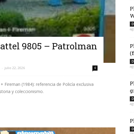
P
W
D
ag
ttel 9805 – Patrolman
P
(
D
ag
l
-
julio 22, 2026
0
P
 Fireman (1984): referencia de Policía exclusiva
g
storia y coleccionismo.
D
ag
P
D
ag