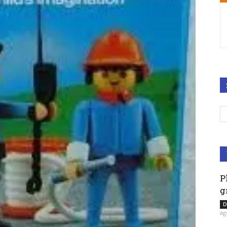
P
g
D
ag