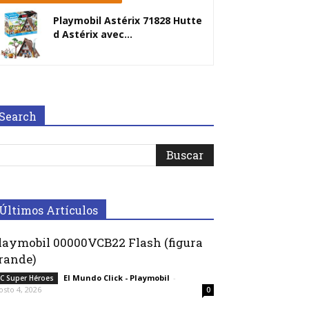
Playmobil Astérix 71828 Hutte
d Astérix avec...
Search
Últimos Artículos
laymobil 00000VCB22 Flash (figura
rande)
El Mundo Click - Playmobil
-
C Super Héroes
osto 4, 2026
0