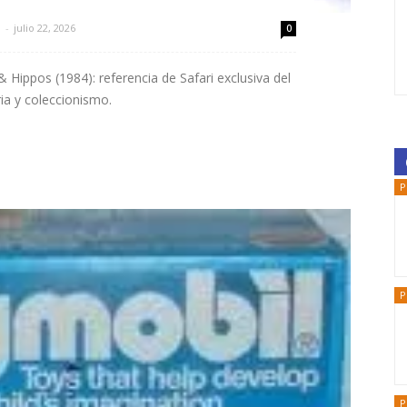
l
-
julio 22, 2026
0
Hippos (1984): referencia de Safari exclusiva del
ia y coleccionismo.
P
P
P