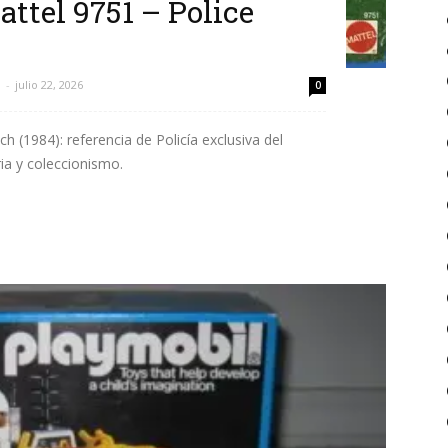
ttel 9751 – Police
l
-
julio 22, 2026
0
h (1984): referencia de Policía exclusiva del
ia y coleccionismo.