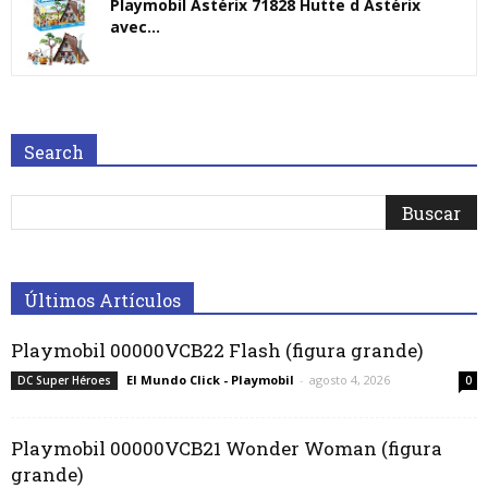
Playmobil Astérix 71828 Hutte d Astérix
avec...
Search
Últimos Artículos
Playmobil 00000VCB22 Flash (figura grande)
El Mundo Click - Playmobil
-
agosto 4, 2026
DC Super Héroes
0
Playmobil 00000VCB21 Wonder Woman (figura
grande)