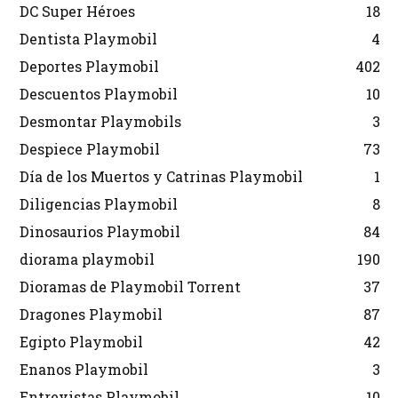
DC Super Héroes
18
Dentista Playmobil
4
Deportes Playmobil
402
Descuentos Playmobil
10
Desmontar Playmobils
3
Despiece Playmobil
73
Día de los Muertos y Catrinas Playmobil
1
Diligencias Playmobil
8
Dinosaurios Playmobil
84
diorama playmobil
190
Dioramas de Playmobil Torrent
37
Dragones Playmobil
87
Egipto Playmobil
42
Enanos Playmobil
3
Entrevistas Playmobil
10