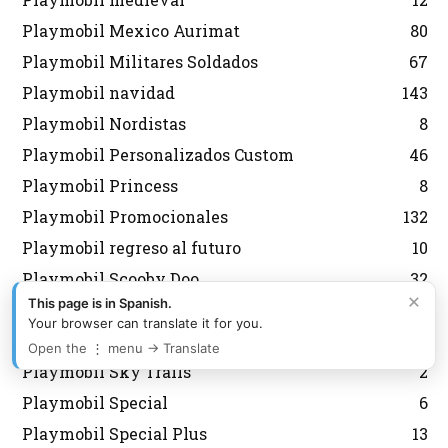
Playmobil Mexico Aurimat
80
Playmobil Militares Soldados
67
Playmobil navidad
143
Playmobil Nordistas
8
Playmobil Personalizados Custom
46
Playmobil Princess
8
Playmobil Promocionales
132
Playmobil regreso al futuro
10
Playmobil Scooby Doo
32
×
This page is in Spanish.
Playmobil segunda mano
2
Your browser can translate it for you.
Playmobil Semana Santa
12
Open the ⋮ menu → Translate
Playmobil Sky Trails
2
Playmobil Special
6
Playmobil Special Plus
13