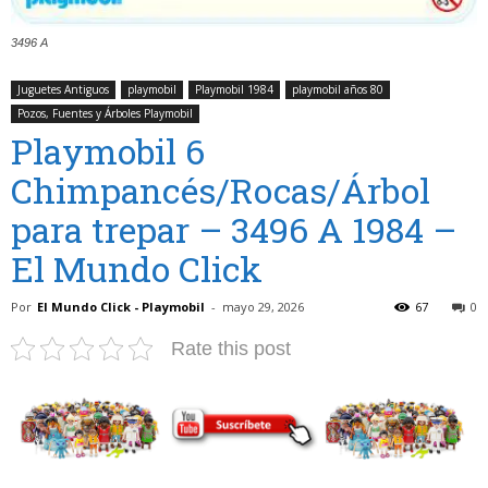
3496 A
Juguetes Antiguos
playmobil
Playmobil 1984
playmobil años 80
Pozos, Fuentes y Árboles Playmobil
Playmobil 6
Chimpancés/Rocas/Árbol
para trepar – 3496 A 1984 –
El Mundo Click
Por
El Mundo Click - Playmobil
-
mayo 29, 2026
67
0
Rate this post