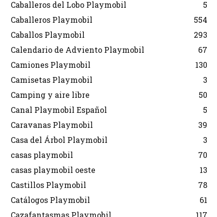
Caballeros del Lobo Playmobil
5
Caballeros Playmobil
554
Caballos Playmobil
293
Calendario de Adviento Playmobil
67
Camiones Playmobil
130
Camisetas Playmobil
3
Camping y aire libre
50
Canal Playmobil Español
5
Caravanas Playmobil
39
Casa del Árbol Playmobil
3
casas playmobil
70
casas playmobil oeste
13
Castillos Playmobil
78
Catálogos Playmobil
61
Cazafantasmas Playmobil
117