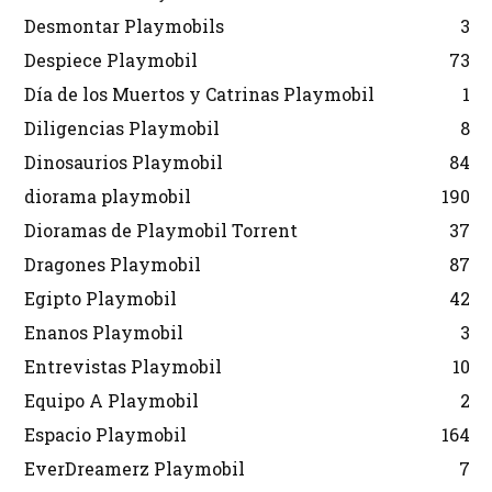
Desmontar Playmobils
3
Despiece Playmobil
73
Día de los Muertos y Catrinas Playmobil
1
Diligencias Playmobil
8
Dinosaurios Playmobil
84
diorama playmobil
190
Dioramas de Playmobil Torrent
37
Dragones Playmobil
87
Egipto Playmobil
42
Enanos Playmobil
3
Entrevistas Playmobil
10
Equipo A Playmobil
2
Espacio Playmobil
164
EverDreamerz Playmobil
7