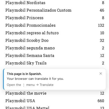
Playmobil Nordistas
8
Playmobil Personalizados Custom
46
Playmobil Princess
8
Playmobil Promocionales
132
Playmobil regreso al futuro
10
Playmobil Scooby Doo
32
Playmobil segunda mano
2
Playmobil Semana Santa
12
Playmobil Sky Trails
2
Playmobil Special
6
×
This page is in Spanish.
Playmobil Special Plus
13
Your browser can translate it for you.
Open the ⋮ menu → Translate
Playmobil Sudistas Confederados
4
Playmobil the movie
12
Playmobil USA
660
Playmobil USA Mattel
13