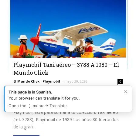
Playmobil Taxi aéreo – 3788 A 1989 – El
Mundo Click
El Mundo Click - Playmobil
-
mayo 30, 2026
0
×
This page is in Spanish.
Buenas, hoy os traemos la referencia 3788, Taxi aéreo
Your browser can translate it for you.
de 1989. Una pieza más de la enorme historia de
Open the ⋮ menu → Translate
Playmobil, lista para sumar a tu colección. Taxi aéreo
(ref. 3788), Playmobil de 1989 Los años 80 fueron los
de la gran...