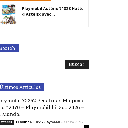
Playmobil Astérix 71828 Hutte
d Astérix avec...
Search
Últimos Artículos
laymobil 72252 Pegatinas Mágicas
oo 72070 – Playmobil hi! Zoo 2026 –
l Mundo...
El Mundo Click - Playmobil
-
agosto 7, 2026
laymobil
0