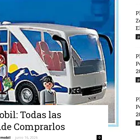
P
Z
El
p
P
P
2
p
P
P
bil: Todas las
2
nde Comprarlos
p
ymobil
-
junio 16, 2026
0