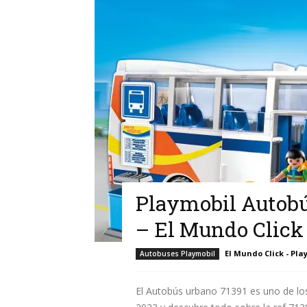
Playmobil Autobú
– El Mundo Click
El Mundo Click - Pla
Autobuses Playmobil
El Autobús urbano 71391 es uno de lo