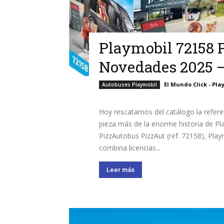
Playmobil 72158 
Novedades 2025 –
El Mundo Click - Pla
Autobuses Playmobil
Hoy rescatamos del catálogo la refer
pieza más de la enorme historia de Pla
PizzAutobus PizzAut (ref. 72158), Pla
combina licencias...
Leer más