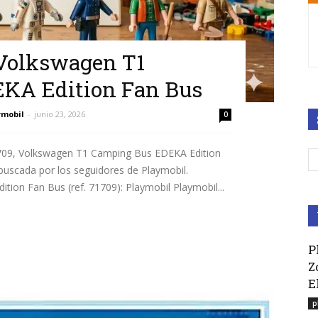
 Volkswagen T1
KA Edition Fan Bus
ymobil
-
junio 23, 2026
0
 71709, Volkswagen T1 Camping Bus EDEKA Edition
buscada por los seguidores de Playmobil.
on Fan Bus (ref. 71709): Playmobil Playmobil...
P
Z
E
p