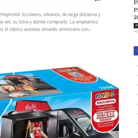
P
P
laymobil. Escolares, urbanos, de larga distancia y
2
cada set, su ficha y dónde comprarlo. La ampliamos
P
 El clásico autobús amarillo americano con...
ag