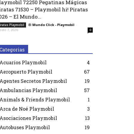
laymobil 72250 Pegatinas Mágicas
iratas 71530 – Playmobil hi! Piratas
026 – El Mundo...
El Mundo Click - Playmobil
-
iratas Playmobil
osto 7, 2026
0
Categorias
Acuarios Playmobil
4
Aeropuerto Playmobil
67
Agentes Secretos Playmobil
19
Ambulancias Playmobil
57
Animals & Friends Playmobil
1
Arca de Noé Playmobil
3
Asociaciones Playmobil
13
Autobuses Playmobil
19