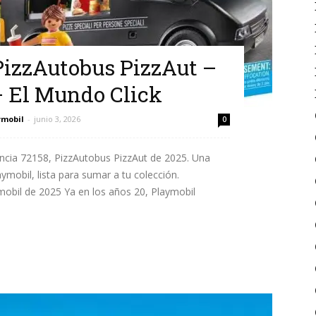
PizzAutobus PizzAut –
 El Mundo Click
ymobil
-
junio 3, 2026
0
encia 72158, PizzAutobus PizzAut de 2025. Una
ymobil, lista para sumar a tu colección.
ymobil de 2025 Ya en los años 20, Playmobil