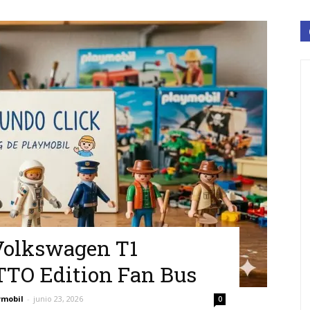
Volkswagen T1
TO Edition Fan Bus
ymobil
-
junio 23, 2026
0