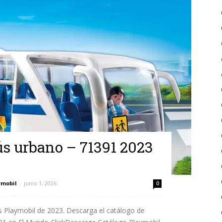
s urbano – 71391 2023
ymobil
-
junio 1, 2026
0
s Playmobil de 2023. Descarga el catálogo de