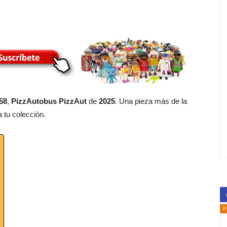
58
,
PizzAutobus PizzAut
de
2025
. Una pieza más de la
 tu colección.
P