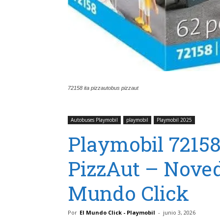
72158 ita pizzautobus pizzaut
Autobuses Playmobil
playmobil
Playmobil 2025
Playmobil 7215
PizzAut – Noved
Mundo Click
Por
El Mundo Click - Playmobil
-
junio 3, 2026