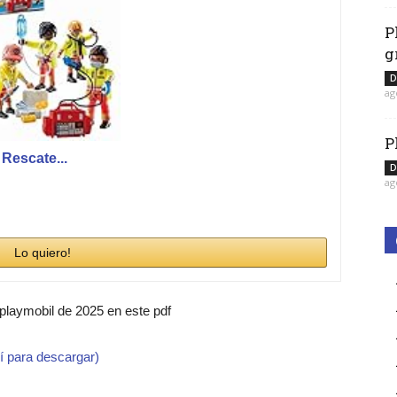
P
g
D
ag
P
Rescate...
D
ag
Lo quiero!
 playmobil de 2025 en este pdf
í para descargar)