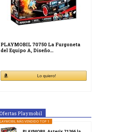
PLAYMOBIL 70750 La Furgoneta
del Equipo A, Diseño…
Lo quiero!
Ofertas Playmobil
LAYMOBIL MÁS VENDIDO TOP 1
PLAYMOBIL Asterix 71266 la