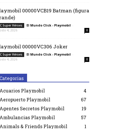
laymobil 00000VCB19 Batman (figura
rande)
El Mundo Click - Playmobil
-
C Super Héroes
osto 4, 2026
0
laymobil 00000VC306 Joker
El Mundo Click - Playmobil
-
C Super Héroes
osto 4, 2026
0
Categorias
Acuarios Playmobil
4
Aeropuerto Playmobil
67
Agentes Secretos Playmobil
19
Ambulancias Playmobil
57
Animals & Friends Playmobil
1