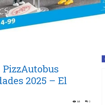
8 PizzAutobus
ades 2025 – El
64
0