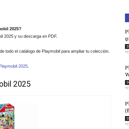
mobil 2025?
P
bil 2025 y su descarga en PDF.
g
D
o de todo el catálogo de Playmobil para ampliar tu colección.
ag
Playmobil 2025
.
P
W
obil 2025
D
ag
P
(
D
ag