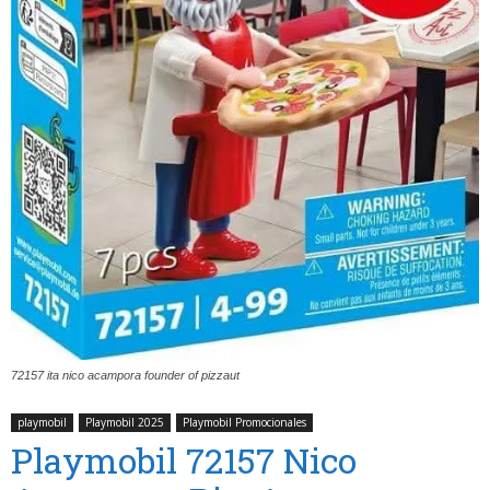
72157 ita nico acampora founder of pizzaut
playmobil
Playmobil 2025
Playmobil Promocionales
Playmobil 72157 Nico