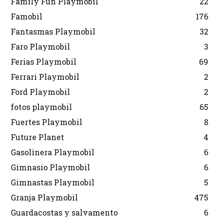
Family Fun Playmobil
22
Famobil
176
Fantasmas Playmobil
32
Faro Playmobil
3
Ferias Playmobil
69
Ferrari Playmobil
2
Ford Playmobil
2
fotos playmobil
65
Fuertes Playmobil
8
Future Planet
4
Gasolinera Playmobil
6
Gimnasio Playmobil
6
Gimnastas Playmobil
5
Granja Playmobil
475
Guardacostas y salvamento
6