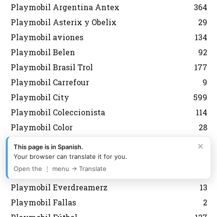
Playmobil Argentina Antex
364
Playmobil Asterix y Obelix
29
Playmobil aviones
134
Playmobil Belen
92
Playmobil Brasil Trol
177
Playmobil Carrefour
9
Playmobil City
599
Playmobil Coleccionista
114
Playmobil Color
28
Playmobil Country
44
×
This page is in Spanish.
Playmobil Dioses
21
Your browser can translate it for you.
Open the ⋮ menu → Translate
Playmobil Edicion Limitada
59
Playmobil Everdreamerz
13
Playmobil Fallas
2