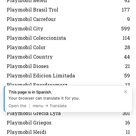
Playmobil Belen
92
Playmobil Brasil Trol
177
Playmobil Carrefour
9
Playmobil City
599
Playmobil Coleccionista
114
Playmobil Color
28
Playmobil Country
44
Playmobil Dioses
21
Playmobil Edicion Limitada
59
Playmobil Everdreamerz
13
×
This page is in Spanish.
Playmobil Fallas
2
Your browser can translate it for you.
Playmobil Fútbol
127
Open the ⋮ menu → Translate
Playmobil Grecia Lyra
301
Playmobil Griegos
16
Playmobil Heidi
11