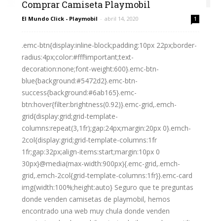
Comprar Camiseta Playmobil
El Mundo Click - Playmobil
-
abril 14, 2020
1
.emc-btn{display:inline-block;padding:10px 22px;border-
radius:4px;color:#fff!important;text-
decoration:none;font-weight:600}.emc-btn-
blue{background:#5472d2}.emc-btn-
success{background:#6ab165}.emc-
btn:hover{filter:brightness(0.92)}.emc-grid,.emch-
grid{display:grid;grid-template-
columns:repeat(3,1fr);gap:24px;margin:20px 0}.emch-
2col{display:grid;grid-template-columns:1fr
1fr;gap:32px;align-items:start;margin:10px 0
30px}@media(max-width:900px){.emc-grid,.emch-
grid,.emch-2col{grid-template-columns:1fr}}.emc-card
img{width:100%;height:auto} Seguro que te preguntas
donde venden camisetas de playmobil, hemos
encontrado una web muy chula donde venden