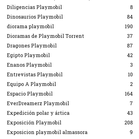
Diligencias Playmobil
8
Dinosaurios Playmobil
84
diorama playmobil
190
Dioramas de Playmobil Torrent
37
Dragones Playmobil
87
Egipto Playmobil
42
Enanos Playmobil
3
Entrevistas Playmobil
10
Equipo A Playmobil
2
Espacio Playmobil
164
EverDreamerz Playmobil
7
Expedición polar y ártica
43
Exposición Playmobil
208
Exposicion playmobil almassora
9