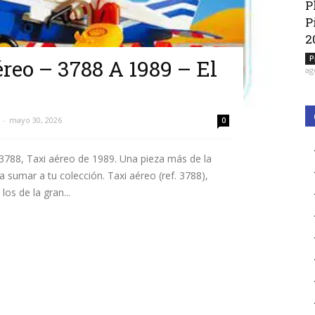
P
P
2
P
reo – 3788 A 1989 – El
ag
-
mayo 30, 2026
0
3788, Taxi aéreo de 1989. Una pieza más de la
a sumar a tu colección. Taxi aéreo (ref. 3788),
os de la gran...