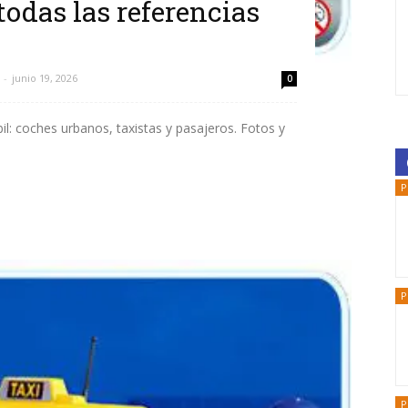
todas las referencias
-
junio 19, 2026
0
il: coches urbanos, taxistas y pasajeros. Fotos y
P
P
P