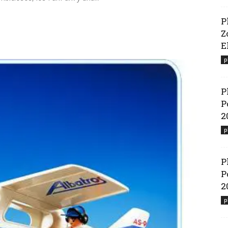
P
Z
El
p
P
P
2
p
P
P
2
p