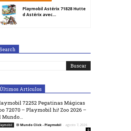
Playmobil Astérix 71828 Hutte
d Astérix avec...
Search
Últimos Artículos
laymobil 72252 Pegatinas Mágicas
oo 72070 – Playmobil hi! Zoo 2026 –
l Mundo...
El Mundo Click - Playmobil
-
agosto 7, 2026
laymobil
0