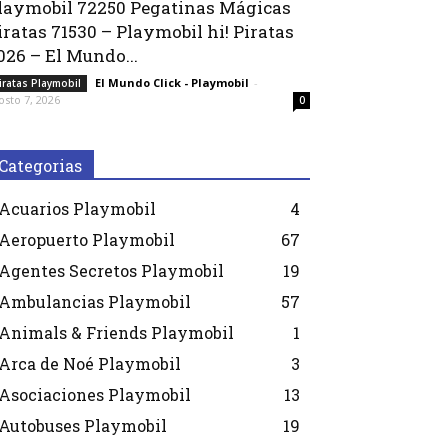
laymobil 72250 Pegatinas Mágicas
iratas 71530 – Playmobil hi! Piratas
026 – El Mundo...
El Mundo Click - Playmobil
-
iratas Playmobil
osto 7, 2026
0
Categorias
Acuarios Playmobil
4
Aeropuerto Playmobil
67
Agentes Secretos Playmobil
19
Ambulancias Playmobil
57
Animals & Friends Playmobil
1
Arca de Noé Playmobil
3
Asociaciones Playmobil
13
Autobuses Playmobil
19