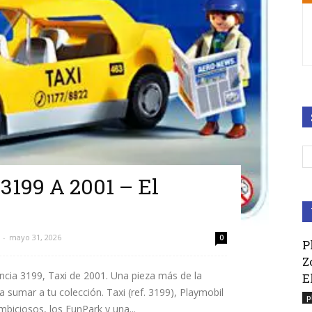
3199 A 2001 – El
-
mayo 31, 2026
0
P
Z
ncia 3199, Taxi de 2001. Una pieza más de la
E
a sumar a tu colección. Taxi (ref. 3199), Playmobil
p
biciosos, los FunPark y una...