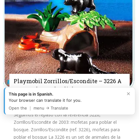
Playmobil Zorrillos/Escondite – 3226 A
2003 – El Mundo Click
×
This page is in Spanish.
El Mundo Click - Playmobil
-
mayo 31, 2026
0
Your browser can translate it for you.
Open the ⋮ menu → Translate
Seguimos el repaso con la referencia 3226,
Zorrillos/Escondite de 2003: mofetas para poblar el
bosque. Zorrillos/Escondite (ref. 3226), mofetas para
poblar el bosque La 3226 es un set de animales de la