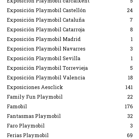
Exposición Playmobil carcaixent
5
Exposición Playmobil Castellón
24
Exposición Playmobil Cataluña
7
Exposición Playmobil Catarroja
8
Exposición Playmobil Madrid
1
Exposicion Playmobil Navarres
3
Exposición Playmobil Sevilla
1
Exposición Playmobil Torrevieja
5
Exposición Playmobil Valencia
18
Exposiciones Aesclick
141
Family Fun Playmobil
22
Famobil
176
Fantasmas Playmobil
32
Faro Playmobil
3
Ferias Playmobil
69