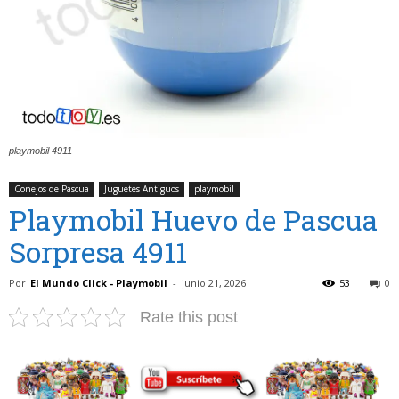
playmobil 4911
Conejos de Pascua
Juguetes Antiguos
playmobil
Playmobil Huevo de Pascua
Sorpresa 4911
Por
El Mundo Click - Playmobil
-
junio 21, 2026
53
0
Rate this post