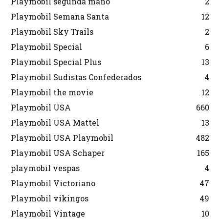
Playmobil segunda mano
2
Playmobil Semana Santa
12
Playmobil Sky Trails
2
Playmobil Special
6
Playmobil Special Plus
13
Playmobil Sudistas Confederados
4
Playmobil the movie
12
Playmobil USA
660
Playmobil USA Mattel
13
Playmobil USA Playmobil
482
Playmobil USA Schaper
165
playmobil vespas
4
Playmobil Victoriano
47
Playmobil vikingos
49
Playmobil Vintage
10