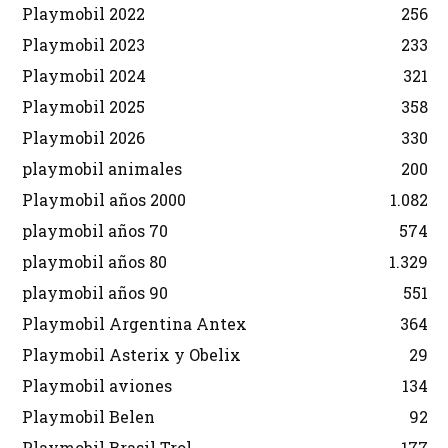
Playmobil 2022
256
Playmobil 2023
233
Playmobil 2024
321
Playmobil 2025
358
Playmobil 2026
330
playmobil animales
200
Playmobil años 2000
1.082
playmobil años 70
574
playmobil años 80
1.329
playmobil años 90
551
Playmobil Argentina Antex
364
Playmobil Asterix y Obelix
29
Playmobil aviones
134
Playmobil Belen
92
Playmobil Brasil Trol
177