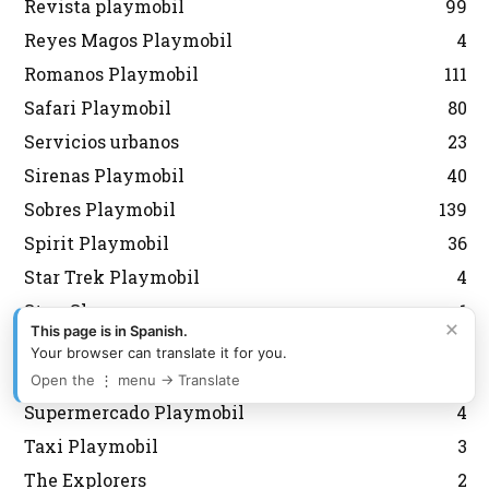
Revista playmobil
99
Reyes Magos Playmobil
4
Romanos Playmobil
111
Safari Playmobil
80
Servicios urbanos
23
Sirenas Playmobil
40
Sobres Playmobil
139
Spirit Playmobil
36
Star Trek Playmobil
4
Stun Show
1
×
This page is in Spanish.
Submarinos y buceo
71
Your browser can translate it for you.
Súper 4 Playmobil
23
Open the ⋮ menu → Translate
Supermercado Playmobil
4
Taxi Playmobil
3
The Explorers
2