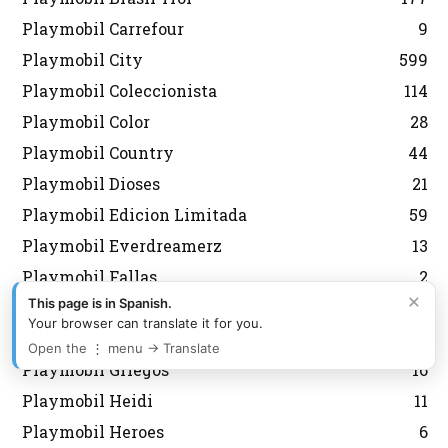
Playmobil Carrefour
9
Playmobil City
599
Playmobil Coleccionista
114
Playmobil Color
28
Playmobil Country
44
Playmobil Dioses
21
Playmobil Edicion Limitada
59
Playmobil Everdreamerz
13
Playmobil Fallas
2
×
This page is in Spanish.
Playmobil Fútbol
127
Your browser can translate it for you.
Playmobil Grecia Lyra
301
Open the ⋮ menu → Translate
Playmobil Griegos
16
Playmobil Heidi
11
Playmobil Heroes
6