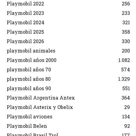
Playmobil 2022
256
Playmobil 2023
233
Playmobil 2024
321
Playmobil 2025
358
Playmobil 2026
330
playmobil animales
200
Playmobil años 2000
1.082
playmobil años 70
574
playmobil años 80
1.329
playmobil años 90
551
Playmobil Argentina Antex
364
Playmobil Asterix y Obelix
29
Playmobil aviones
134
Playmobil Belen
92
Playmobil Brasil Trol
177