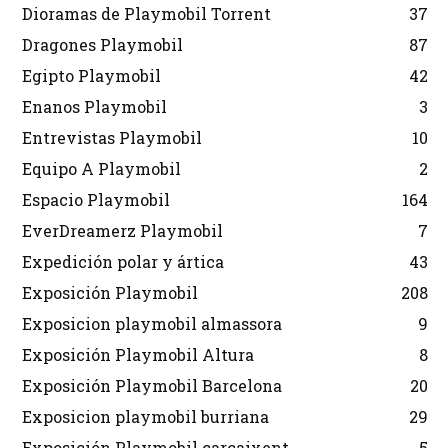
Dioramas de Playmobil Torrent
37
Dragones Playmobil
87
Egipto Playmobil
42
Enanos Playmobil
3
Entrevistas Playmobil
10
Equipo A Playmobil
2
Espacio Playmobil
164
EverDreamerz Playmobil
7
Expedición polar y ártica
43
Exposición Playmobil
208
Exposicion playmobil almassora
9
Exposición Playmobil Altura
8
Exposición Playmobil Barcelona
20
Exposicion playmobil burriana
29
Exposición Playmobil carcaixent
5