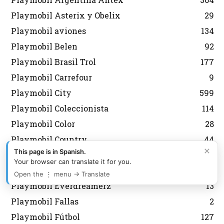
Playmobil Asterix y Obelix
29
Playmobil aviones
134
Playmobil Belen
92
Playmobil Brasil Trol
177
Playmobil Carrefour
9
Playmobil City
599
Playmobil Coleccionista
114
Playmobil Color
28
Playmobil Country
44
×
This page is in Spanish.
Playmobil Dioses
21
Your browser can translate it for you.
Playmobil Edicion Limitada
59
Open the ⋮ menu → Translate
Playmobil Everdreamerz
13
Playmobil Fallas
2
Playmobil Fútbol
127