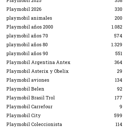
Playmobil 2025
358
Playmobil 2026
330
playmobil animales
200
Playmobil años 2000
1.082
playmobil años 70
574
playmobil años 80
1.329
playmobil años 90
551
Playmobil Argentina Antex
364
Playmobil Asterix y Obelix
29
Playmobil aviones
134
Playmobil Belen
92
Playmobil Brasil Trol
177
Playmobil Carrefour
9
Playmobil City
599
Playmobil Coleccionista
114