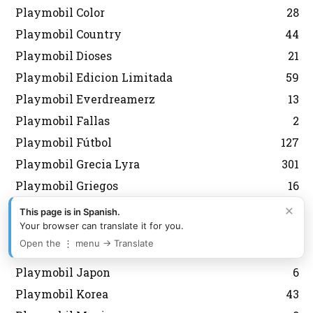
Playmobil Color
28
Playmobil Country
44
Playmobil Dioses
21
Playmobil Edicion Limitada
59
Playmobil Everdreamerz
13
Playmobil Fallas
2
Playmobil Fútbol
127
Playmobil Grecia Lyra
301
Playmobil Griegos
16
Playmobil Heidi
11
×
This page is in Spanish.
Your browser can translate it for you.
Playmobil Heroes
6
Open the ⋮ menu → Translate
Playmobil History
7
Playmobil Japon
6
Playmobil Korea
43