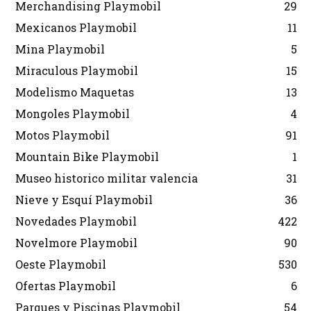
Merchandising Playmobil
29
Mexicanos Playmobil
11
Mina Playmobil
5
Miraculous Playmobil
15
Modelismo Maquetas
13
Mongoles Playmobil
4
Motos Playmobil
91
Mountain Bike Playmobil
1
Museo historico militar valencia
31
Nieve y Esquí Playmobil
36
Novedades Playmobil
422
Novelmore Playmobil
90
Oeste Playmobil
530
Ofertas Playmobil
6
Parques y Piscinas Playmobil
54