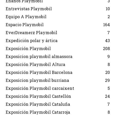
Enanos Playmobil
3
Entrevistas Playmobil
10
Equipo A Playmobil
2
Espacio Playmobil
164
EverDreamerz Playmobil
7
Expedición polar y ártica
43
Exposición Playmobil
208
Exposicion playmobil almassora
9
Exposición Playmobil Altura
8
Exposición Playmobil Barcelona
20
Exposicion playmobil burriana
29
Exposición Playmobil carcaixent
5
Exposición Playmobil Castellón
24
Exposición Playmobil Cataluña
7
Exposición Playmobil Catarroja
8