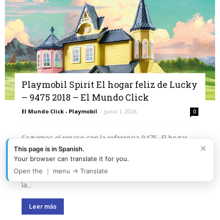
Playmobil Spirit El hogar feliz de Lucky
– 9475 2018 – El Mundo Click
El Mundo Click - Playmobil
-
junio 1, 2026
0
Seguimos el repaso con la referencia 9475, El hogar
×
feliz de Lucky de 2018. Una pieza más de la enorme
This page is in Spanish.
Your browser can translate it for you.
historia de Playmobil, lista para sumar a tu colección. El
Open the ⋮ menu → Translate
hogar feliz de Lucky (ref. 9475), Playmobil de 2018 En
la...
Leer más