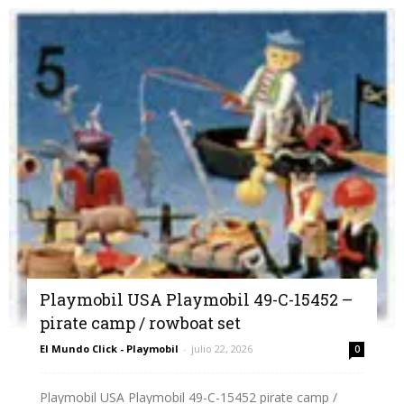
Playmobil USA Playmobil 49-C-15452 –
pirate camp / rowboat set
El Mundo Click - Playmobil
-
julio 22, 2026
0
Playmobil USA Playmobil 49-C-15452 pirate camp /