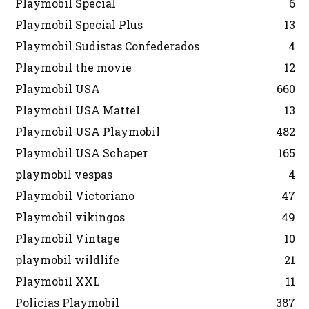
Playmobil Special
6
Playmobil Special Plus
13
Playmobil Sudistas Confederados
4
Playmobil the movie
12
Playmobil USA
660
Playmobil USA Mattel
13
Playmobil USA Playmobil
482
Playmobil USA Schaper
165
playmobil vespas
4
Playmobil Victoriano
47
Playmobil vikingos
49
Playmobil Vintage
10
playmobil wildlife
21
Playmobil XXL
11
Policias Playmobil
387