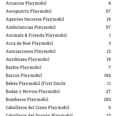
Acuarios Playmobil
4
Aeropuerto Playmobil
67
Agentes Secretos Playmobil
19
Ambulancias Playmobil
57
Animals & Friends Playmobil
1
Arca de Noé Playmobil
3
Asociaciones Playmobil
13
Autobuses Playmobil
19
Barbie Playmobil
7
Barcos Playmobil
184
Bebés Playmobil (First Smile
22
Bodas y Novios Playmobil
27
Bomberos Playmobil
283
Caballeros del Cisne Playmobil
6
Caballeros del Dragón Playmobil
22