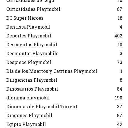
Curiosidades de Lego
10
Curiosidades Playmobil
67
DC Super Héroes
18
Dentista Playmobil
4
Deportes Playmobil
402
Descuentos Playmobil
10
Desmontar Playmobils
3
Despiece Playmobil
73
Día de los Muertos y Catrinas Playmobil
1
Diligencias Playmobil
8
Dinosaurios Playmobil
84
diorama playmobil
190
Dioramas de Playmobil Torrent
37
Dragones Playmobil
87
Egipto Playmobil
42